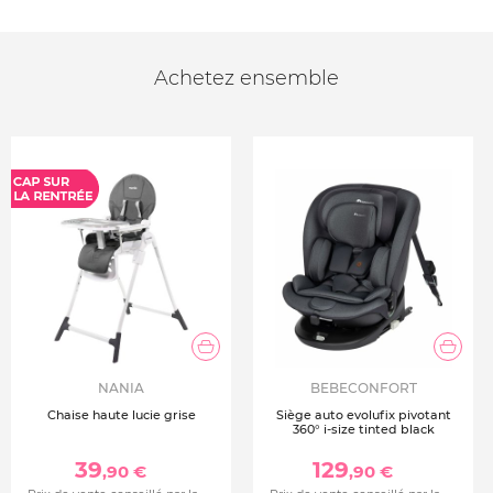
Achetez ensemble
NANIA
BEBECONFORT
Chaise haute lucie grise
Siège auto evolufix pivotant
360° i-size tinted black
39
129
,90 €
,90 €