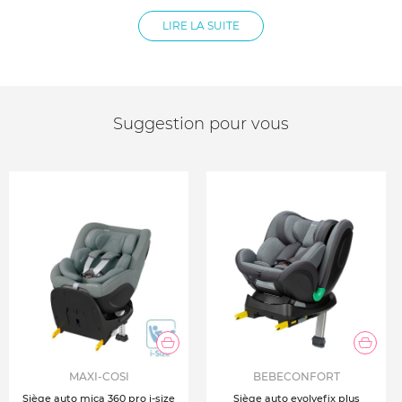
Voyage dos à la route prolongé
LIRE LA SUITE
Installation facile par la système Isofix
Confort optimal
Tissus 100% recyclé
Housse lavable
Harnais facile à ajuster
Suggestion pour vous
MAXI-COSI
BEBECONFORT
Siège auto mica 360 pro i-size
Siège auto evolvefix plus