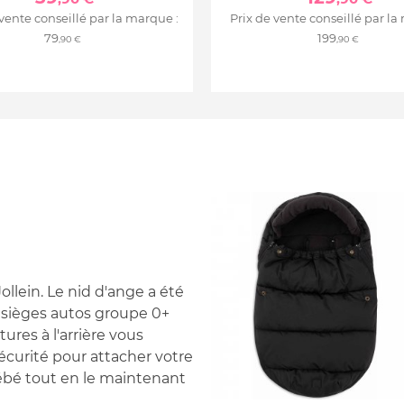
 vente conseillé par la marque :
Prix de vente conseillé par la
79
199
,90 €
,90 €
llein. Le nid d'ange a été
 sièges autos groupe 0+
ures à l'arrière vous
sécurité pour attacher votre
 bébé tout en le maintenant