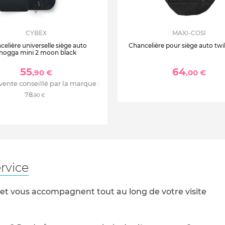
CYBEX
MAXI-COSI
elière universelle siège auto
Chancelière pour siège auto twil
nogga mini 2 moon black
55
64
,90 €
,00 €
 vente conseillé par la marque :
78
,90 €
rvice
 et vous accompagnent tout au long de votre visite