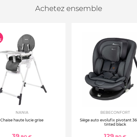
Achetez ensemble
NANIA
BEBECONFORT
Chaise haute lucie grise
Siège auto evolufix pivotant 360
tinted black
39
129
,90 €
,90 €