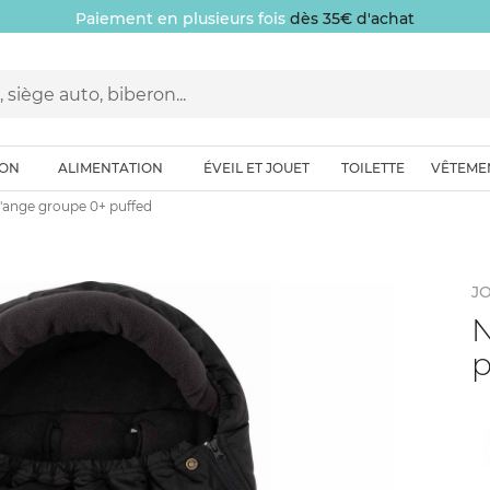
Paiement en plusieurs fois
dès 35€ d'achat
ION
ALIMENTATION
ÉVEIL ET JOUET
TOILETTE
VÊTEME
'ange groupe 0+ puffed
JO
N
p