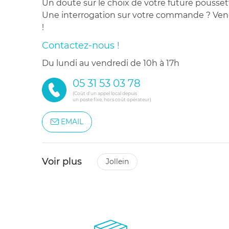
Un doute sur le choix de votre future pousset
Une interrogation sur votre commande ? Venez
!
Contactez-nous !
du lundi au vendredi de 10h à 17h
05 31 53 03 78
(Coût d'un appel local depuis
un poste fixe, hors coût opérateur)
EMAIL
Voir plus
jollein