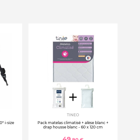
TINEO
° i-size
Pack matelas climatisé + alèse blanc +
drap housse blanc - 60 x 120 cm
49
,90 €