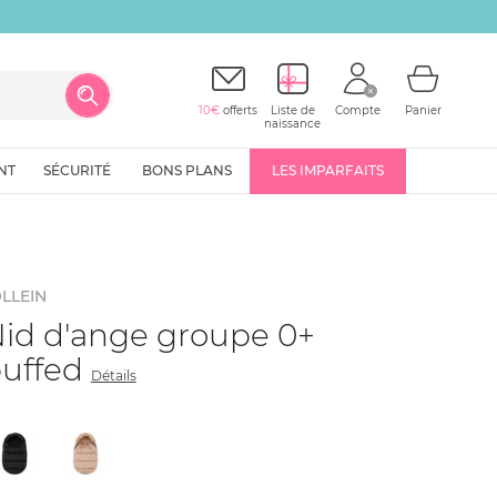
10€
offerts
Liste de
Compte
Panier
naissance
NT
SÉCURITÉ
BONS PLANS
LES IMPARFAITS
LLEIN
id d'ange groupe 0+
uffed
Détails