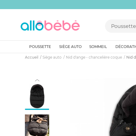
POUSSETTE
SIÈGE AUTO
SOMMEIL
DÉCORAT
Accueil
Siège auto
Nid d'ange - chancelière coque
Nid d