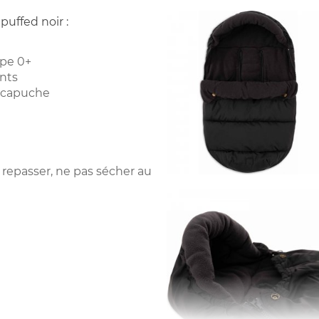
puffed noir :
upe 0+
ints
n capuche
 repasser, ne pas sécher au