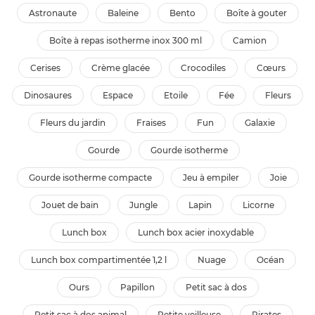
astronaute
baleine
bento
boîte à gouter
boîte à repas isotherme inox 300 ml
camion
cerises
crème glacée
crocodiles
cœurs
dinosaures
espace
etoile
fée
fleurs
fleurs du jardin
fraises
fun
galaxie
gourde
gourde isotherme
gourde isotherme compacte
jeu à empiler
joie
jouet de bain
jungle
lapin
licorne
lunch box
lunch box acier inoxydable
lunch box compartimentée 1,2 l
nuage
océan
ours
papillon
petit sac à dos
petit sac à dos animal
petite veilleuse
pirates