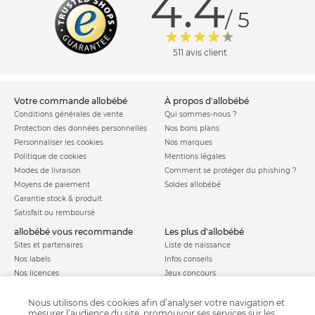
4.4
/ 5
511 avis client
votre commande allobébé
à propos d'allobébé
Conditions générales de vente
Qui sommes-nous ?
Protection des données personnelles
Nos bons plans
Personnaliser les cookies
Nos marques
Politique de cookies
Mentions légales
Modes de livraison
Comment se protéger du phishing ?
Moyens de paiement
Soldes allobébé
Garantie stock & produit
Satisfait ou remboursé
allobébé vous recommande
les plus d'allobébé
Sites et partenaires
Liste de naissance
Nos labels
Infos conseils
Nos licences
Jeux concours
Valise de maternité
Besoin d'aide ?
Parrainage
Nous utilisons des cookies afin d’analyser votre navigation et
FAQ
mesurer l’audience du site, promouvoir ses services sur les