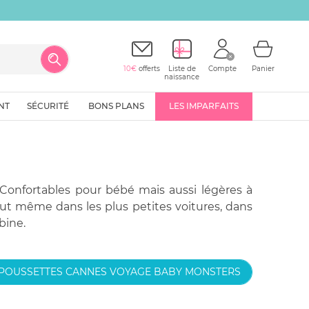
10€
offerts
Liste de
Compte
Panier
naissance
NT
SÉCURITÉ
BONS PLANS
LES IMPARFAITS
 Confortables pour bébé mais aussi légères à
ut même dans les plus petites voitures, dans
bine.
 POUSSETTES CANNES VOYAGE BABY MONSTERS