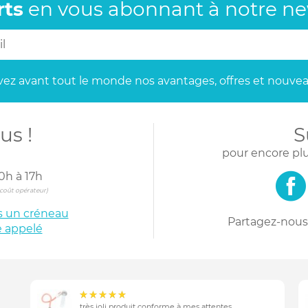
rts
en vous abonnant
à notre new
ez avant tout le monde
nos avantages, offres et nouvea
us !
S
pour encore plu
0h à 17h
s coût opérateur)
is un créneau
Partagez-nous 
e appelé
très joli produit conforme à mes attentes