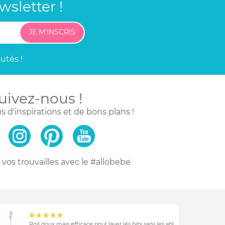
sletter !
JE M'INSCRIS
utés !
uivez-nous !
s d'inspirations
et de bons plans !
vos trouvailles
avec le #allobebe
Poil doux mais efficace pour laver les bibi sans les abîmer