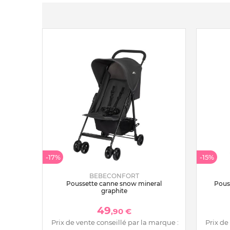
-17%
-15%
BEBECONFORT
Poussette canne snow mineral
Pous
graphite
49
,90 €
Prix de vente conseillé par la marque :
Prix de