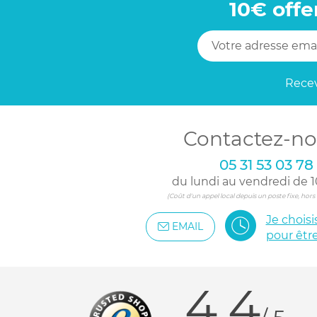
10€ offe
Recev
Contactez-no
05 31 53 03 78
du lundi au vendredi de 1
(Coût d'un appel local depuis un poste fixe, hor
Je chois
EMAIL
pour êtr
4.4