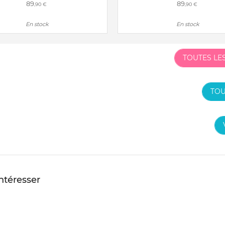
89
89
,90 €
,90 €
En stock
En stock
TOUTES LE
TOU
intéresser