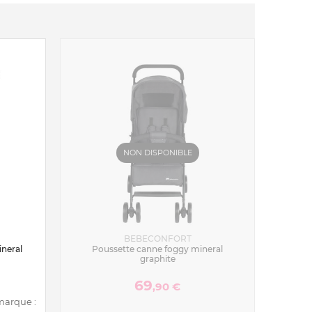
NON DISPONIBLE
BEBECONFORT
neral
Poussette canne foggy mineral
graphite
69
,90 €
 marque :