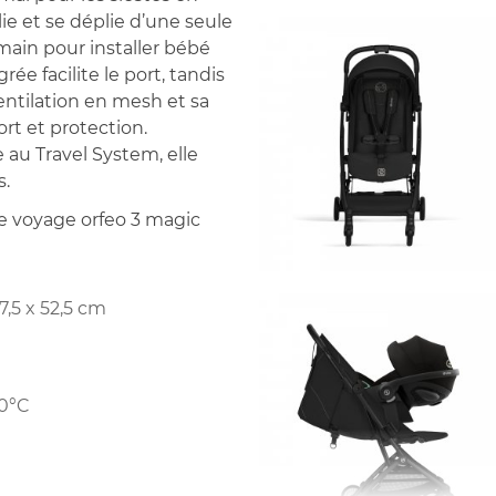
ie et se déplie d’une seule
main pour installer bébé
ée facilite le port, tandis
ntilation en mesh et sa
rt et protection.
au Travel System, elle
s.
e voyage orfeo 3 magic
7,5 x 52,5 cm
30°C