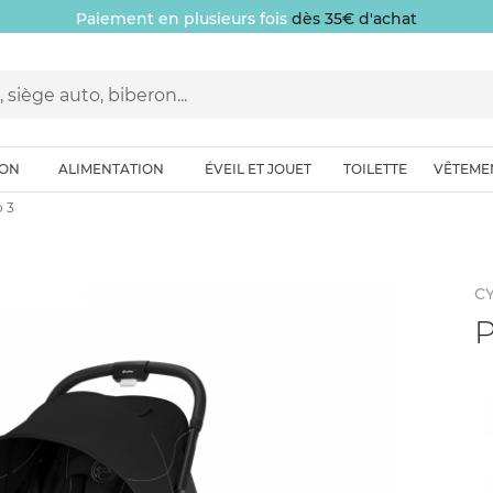
ION
ALIMENTATION
ÉVEIL ET JOUET
TOILETTE
VÊTEME
o 3
C
P