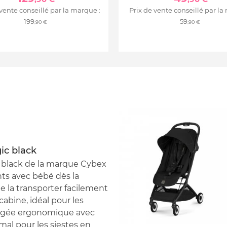
 vente conseillé par la marque :
Prix de vente conseillé par la
199
59
,90 €
,90 €
ic black
 black de la marque Cybex
nts avec bébé dès la
e la transporter facilement
abine, idéal pour les
longée ergonomique avec
mal pour les siestes en