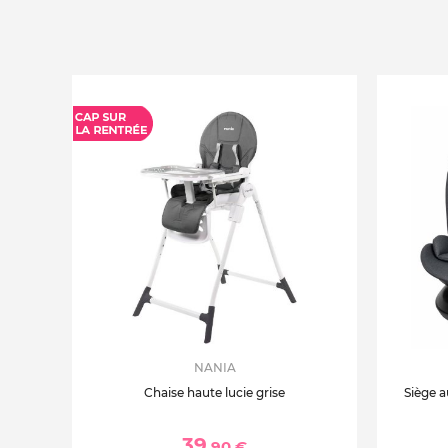
NANIA
Chaise haute lucie grise
Siège a
39
,90 €