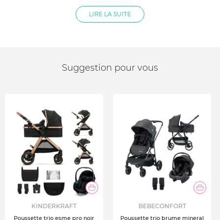
Âge d'utilisation :De la naissance à 4 ans soit 22 kg
Poids du châssis Environ 9 kg
LIRE LA SUITE
Dimension plié 60(l)*100(L)*102.5(h) cm
Cadre : acier
Roues : caoutchouc TPE
Support : cuir écologique
Revêtement : polyester
Suggestion pour vous
Accessoires inclus Sac à langer, protection pluie,
couvre-jambes
Compatibilité Adaptateurs universels fournis pour le
siège auto
Compatible avec la base Mink
KINDERKRAFT
BEBECONFORT
Poussette trio esme pro noir
Poussette trio brume mineral