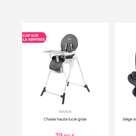
NANIA
Chaise haute lucie grise
Siège a
39
,90 €