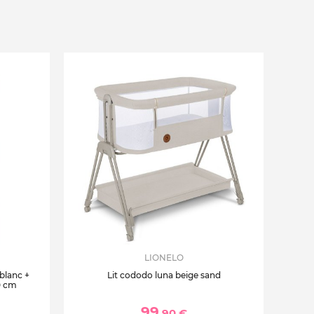
LIONELO
 blanc +
Lit cododo luna beige sand
0 cm
99
,90 €