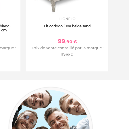
LIONELO
 blanc +
Lit cododo luna beige sand
0 cm
99
,90 €
 marque :
Prix de vente conseillé par la marque :
119
,90 €