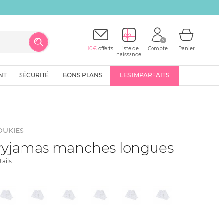
10€
offerts
Liste de
Compte
Panier
naissance
NT
SÉCURITÉ
BONS PLANS
LES IMPARFAITS
OUKIES
yjamas manches longues
tails