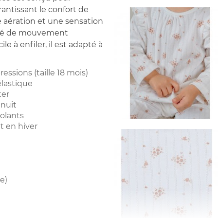
rantissant le confort de
aération et une sensation
erté de mouvement
le à enfiler, il est adapté à
ressions (taille 18 mois)
élastique
ter
 nuit
volants
et en hiver
e)