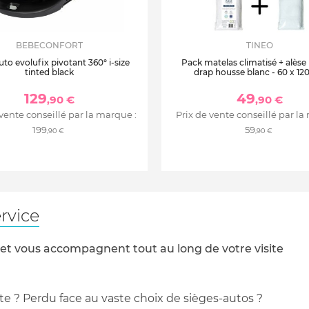
BEBECONFORT
TINEO
uto evolufix pivotant 360° i-size
Pack matelas climatisé + alèse
tinted black
drap housse blanc - 60 x 12
129
49
,90 €
,90 €
 vente conseillé par la marque :
Prix de vente conseillé par la
199
59
,90 €
,90 €
rvice
 et vous accompagnent tout au long de votre visite
te ? Perdu face au vaste choix de sièges-autos ?