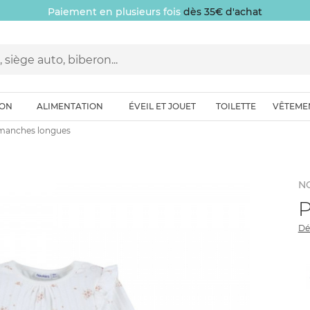
Paiement en plusieurs fois
dès 35€ d'achat
ION
ALIMENTATION
ÉVEIL ET JOUET
TOILETTE
VÊTEME
manches longues
N
P
Dé