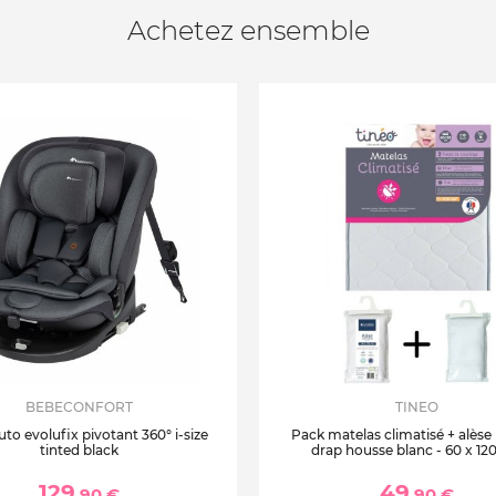
Achetez ensemble
BEBECONFORT
TINEO
uto evolufix pivotant 360° i-size
Pack matelas climatisé + alèse
tinted black
drap housse blanc - 60 x 12
129
49
,90 €
,90 €