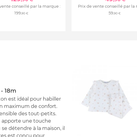
 vente conseillé par la marque :
Prix de vente conseillé par la
199
59
,90 €
,90 €
 - 18m
n est idéal pour habiller
 un maximum de confort.
ensible des tout-petits.
 il apporte une touche
se détendre à la maison, il
èces est conçu pour