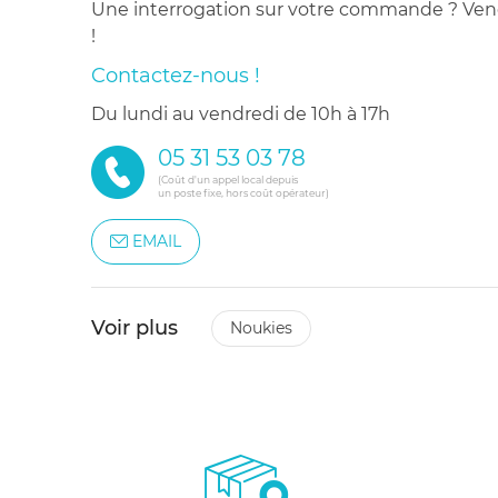
Une interrogation sur votre commande ? Venez
!
Contactez-nous !
du lundi au vendredi de 10h à 17h
05 31 53 03 78
(Coût d'un appel local depuis
un poste fixe, hors coût opérateur)
EMAIL
Voir plus
noukies