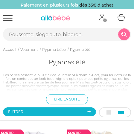
Paiement en plusieurs fois
dès 35€ d'achat
Accueil
Vêtement
Pyjama bébé
Pyjama été
Pyjamas été
Les bébés passent le plus clair de leur temps à dormir. Alors, pour leur offrir à la
fois un confort et un look tout mignon, optez pour ces petits pyjamas qui les
habilleront la majeure partie de leur journée. Mais, les tout-petits ont aussi droit
de porter des vêtements sympas. Avec leurs motifs rigolos et leurs couleurs
éclatantes, ces combinaisons de nuit rendront vos petits anges encore plus
craquants. Tout doux, en velours ou en jersey, ils sont en plus très agréables à
porter et faciles à enfiler. Idéal pour bébé comme pour papa et maman !
LIRE LA SUITE
FILTRER