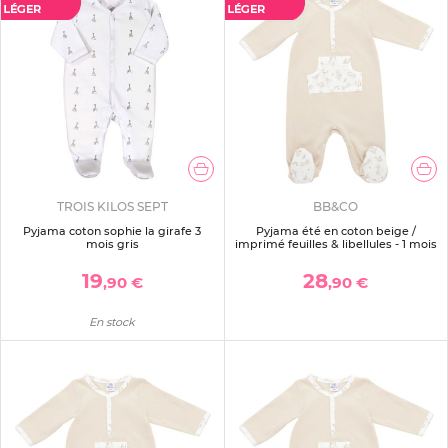
TROIS KILOS SEPT
BB&CO
Pyjama coton sophie la girafe 3
Pyjama été en coton beige /
mois gris
imprimé feuilles & libellules - 1 mois
19
28
,90 €
,90 €
En stock