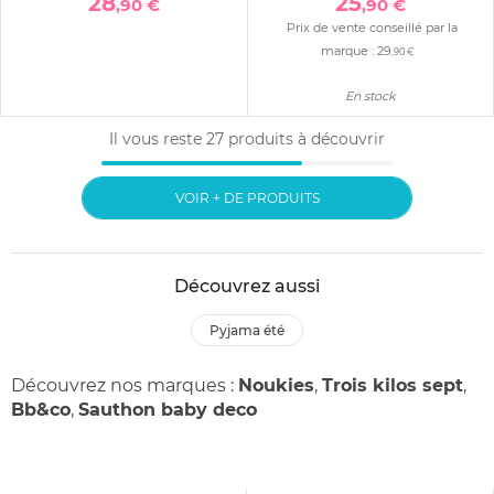
28
25
,90 €
,90 €
Prix de vente conseillé par la
marque :
29
,90 €
En stock
Il vous reste
27
produits à découvrir
VOIR + DE PRODUITS
Découvrez aussi
pyjama été
Découvrez nos marques :
Noukies
,
Trois kilos sept
,
Bb&co
,
Sauthon baby deco