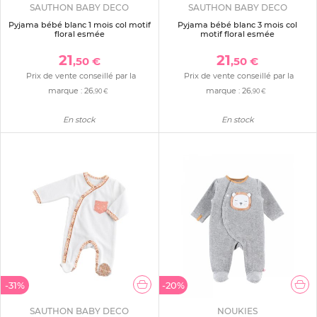
SAUTHON BABY DECO
SAUTHON BABY DECO
Pyjama bébé blanc 1 mois col motif
Pyjama bébé blanc 3 mois col
floral esmée
motif floral esmée
21
21
,50 €
,50 €
Prix de vente conseillé par la
Prix de vente conseillé par la
marque :
26
marque :
26
,90 €
,90 €
En stock
En stock
-31%
-20%
SAUTHON BABY DECO
NOUKIES