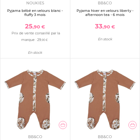
NOUKIES
BB&CO
Pyjama bébé en velours blanc -
Pyjama hiver en velours liberty -
fluffy 3 mois
afternoon tea - 6 mois
25
33
,90 €
,90 €
Prix de vente conseillé par la
En stock
marque :
29
,90 €
En stock
BB&CO
BB&CO