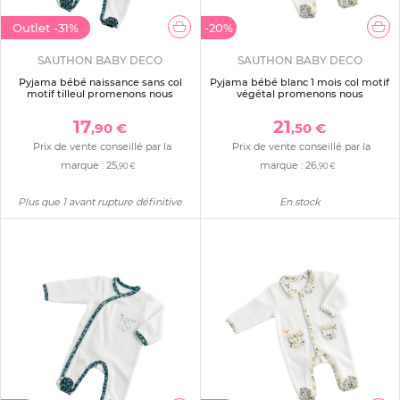
Outlet
-31%
-20%
SAUTHON BABY DECO
SAUTHON BABY DECO
Pyjama bébé naissance sans col
Pyjama bébé blanc 1 mois col motif
motif tilleul promenons nous
végétal promenons nous
17
21
,90 €
,50 €
Prix de vente conseillé par la
Prix de vente conseillé par la
marque :
25
marque :
26
,90 €
,90 €
Plus que 1 avant rupture définitive
En stock