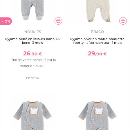
-10%
NOUKIES
BB&CO
Pyjama bébé en velours babou &
Pyjama hiver en maille bouclette
kendi 3 mois
liberty - afternoon tea - 1 mois
26
29
,90 €
,90 €
Prix de vente conseillé par la
marque :
29
,90 €
En stock