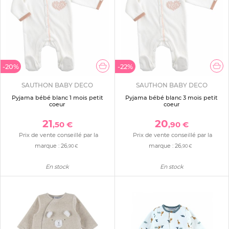
-20%
-22%
SAUTHON BABY DECO
SAUTHON BABY DECO
Pyjama bébé blanc 1 mois petit
Pyjama bébé blanc 3 mois petit
coeur
coeur
21
20
,50 €
,90 €
Prix de vente conseillé par la
Prix de vente conseillé par la
marque :
26
marque :
26
,90 €
,90 €
En stock
En stock