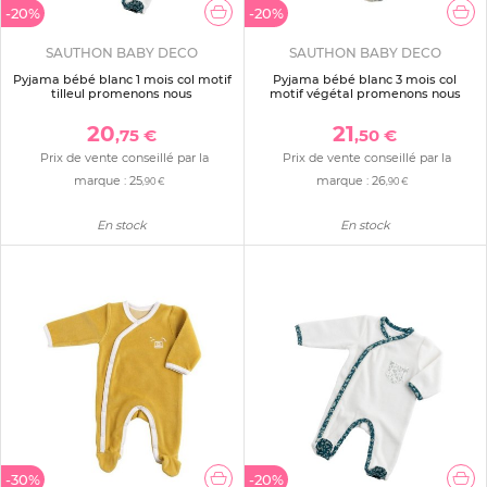
-20%
-20%
SAUTHON BABY DECO
SAUTHON BABY DECO
Pyjama bébé blanc 1 mois col motif
Pyjama bébé blanc 3 mois col
tilleul promenons nous
motif végétal promenons nous
20
21
,75 €
,50 €
Prix de vente conseillé par la
Prix de vente conseillé par la
marque :
25
marque :
26
,90 €
,90 €
En stock
En stock
-30%
-20%