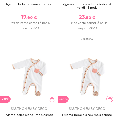
Pyjama bébé naissance esmée
Pyjama bébé en velours babou &
kendi - 6 mois
17
23
,90 €
,90 €
Prix de vente conseillé par la
Prix de vente conseillé par la
marque :
25
marque :
29
,90 €
,90 €
En stock
-31%
-20%
SAUTHON BABY DECO
SAUTHON BABY DECO
Pyjama bébé blanc 1 mois esmée
Pyjama bébé blanc 3 mois esmée