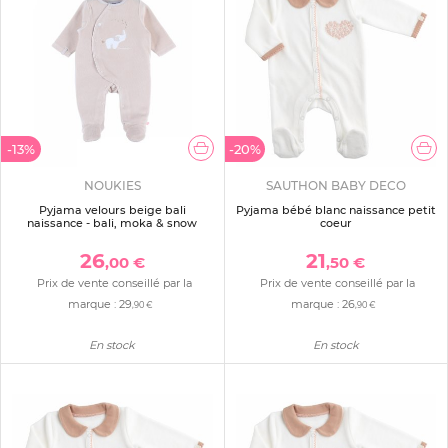
-13%
-20%
NOUKIES
SAUTHON BABY DECO
Pyjama velours beige bali
Pyjama bébé blanc naissance petit
naissance - bali, moka & snow
coeur
26
21
,00 €
,50 €
Prix de vente conseillé par la
Prix de vente conseillé par la
marque :
29
marque :
26
,90 €
,90 €
En stock
En stock