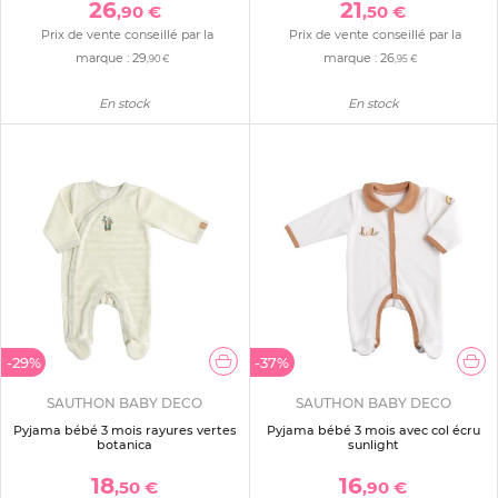
26
21
,90 €
,50 €
Prix de vente conseillé par la
Prix de vente conseillé par la
marque :
29
marque :
26
,90 €
,95 €
En stock
En stock
-29%
-37%
SAUTHON BABY DECO
SAUTHON BABY DECO
Pyjama bébé 3 mois rayures vertes
Pyjama bébé 3 mois avec col écru
botanica
sunlight
18
16
,50 €
,90 €