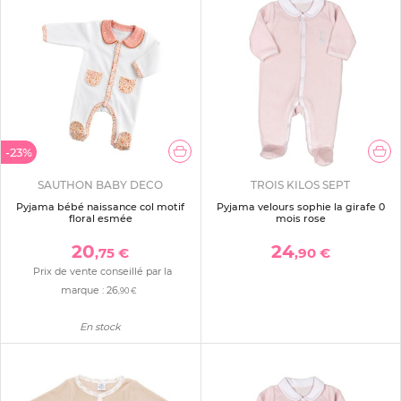
-23%
SAUTHON BABY DECO
TROIS KILOS SEPT
Pyjama bébé naissance col motif
Pyjama velours sophie la girafe 0
floral esmée
mois rose
20
24
,75 €
,90 €
Prix de vente conseillé par la
marque :
26
,90 €
En stock