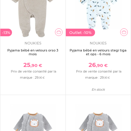
-13%
Outlet
-10%
NOUKIES
NOUKIES
Pyjama bébé en velours orso 3
Pyjama bébé en velours stegi tiga
mois
et ops - 6 mois
25
26
,90 €
,90 €
Prix de vente conseillé par la
Prix de vente conseillé par la
marque :
29
marque :
29
,90 €
,90 €
En stock