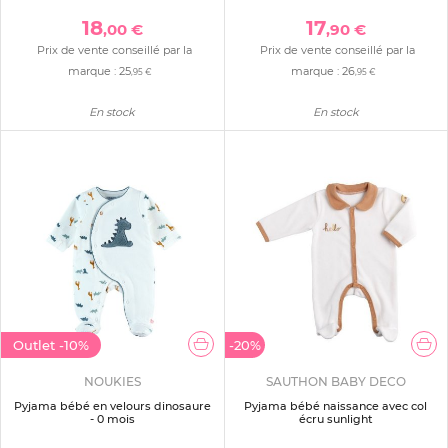
18
17
,00 €
,90 €
Prix de vente conseillé par la
Prix de vente conseillé par la
marque :
25
marque :
26
,95 €
,95 €
En stock
En stock
Outlet
-10%
-20%
NOUKIES
SAUTHON BABY DECO
Pyjama bébé en velours dinosaure
Pyjama bébé naissance avec col
- 0 mois
écru sunlight