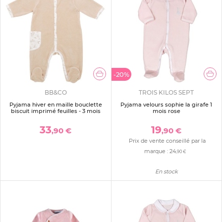
-20%
BB&CO
TROIS KILOS SEPT
Pyjama hiver en maille bouclette
Pyjama velours sophie la girafe 1
biscuit imprimé feuilles - 3 mois
mois rose
33
19
,90 €
,90 €
Prix de vente conseillé par la
marque :
24
,90 €
En stock