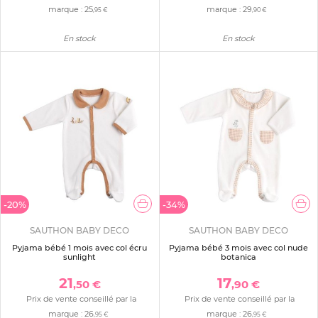
marque :
25
marque :
29
,95 €
,90 €
En stock
En stock
-20%
-34%
SAUTHON BABY DECO
SAUTHON BABY DECO
Pyjama bébé 1 mois avec col écru
Pyjama bébé 3 mois avec col nude
sunlight
botanica
21
17
,50 €
,90 €
Prix de vente conseillé par la
Prix de vente conseillé par la
marque :
26
marque :
26
,95 €
,95 €