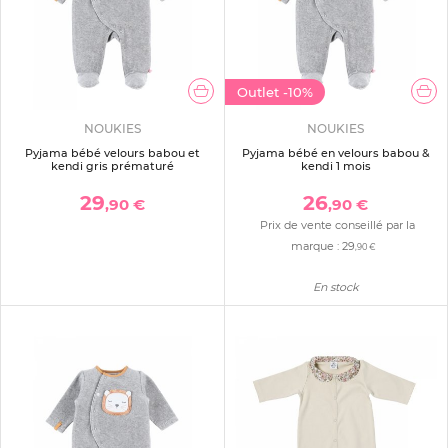
Outlet
-10%
NOUKIES
NOUKIES
Pyjama bébé velours babou et
Pyjama bébé en velours babou &
kendi gris prématuré
kendi 1 mois
29
26
,90 €
,90 €
Prix de vente conseillé par la
marque :
29
,90 €
En stock