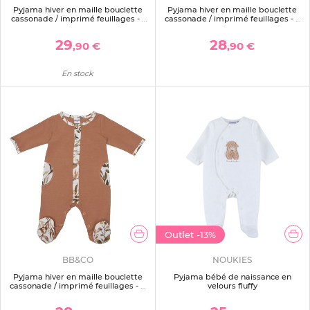
Pyjama hiver en maille bouclette
Pyjama hiver en maille bouclette
cassonade / imprimé feuillages - 1
cassonade / imprimé feuillages - 3
mois
mois
29
28
,90 €
,90 €
En stock
Outlet
-13%
BB&CO
NOUKIES
Pyjama hiver en maille bouclette
Pyjama bébé de naissance en
cassonade / imprimé feuillages - 6
velours fluffy
mois