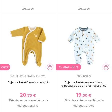
En stock
En stock
-20%
Outlet
-30%
SAUTHON BABY DECO
NOUKIES
Pyjama bébé 1 mois sunlight
Pyjama bébé velours blanc
dinosaures et girafes naissance
20
19
,75 €
,50 €
Prix de vente conseillé par la
Prix de vente conseillé par la
marque :
25
marque :
27
,95 €
,90 €