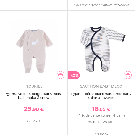
Plus que 1 avant rupture définitive
-30%
NOUKIES
SAUTHON BABY DECO
Pyjama velours beige bali 3 mois -
Pyjama bébé blanc naissance baby
bali, moka & snow
sailor à rayures
29
18
,90 €
,85 €
Prix de vente conseillé par la
En stock
marque :
26
,90 €
En stock