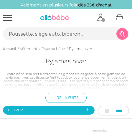
Paiement en plusieurs fois
dès 35€ d'achat
Accueil
Vêtement
Pyjama bébé
Pyjama hiver
Pyjamas hiver
Votre bébé sera prêt à affronter les grands froids grâce à notre gamme de
pyjamas hiver. Les tissus se font tout doux pour envelopper l'enfant dans un
cocon chaud et douillet. En velours rasé, ils se lavent à 30°, sèchent rapidement
et n'ont pas besoin d'être repassés. Leur coupe bien étudiée laisse votre bébé
libre de ses mouvements. Les boutons pressions facilitent le change. Coloris
pastel ou plus tonique, avec ou sans accroche-doudou, vous n'aurez que
l'embarras du choix pour habiller confortablement votre tout-petit.
LIRE LA SUITE
FILTRER