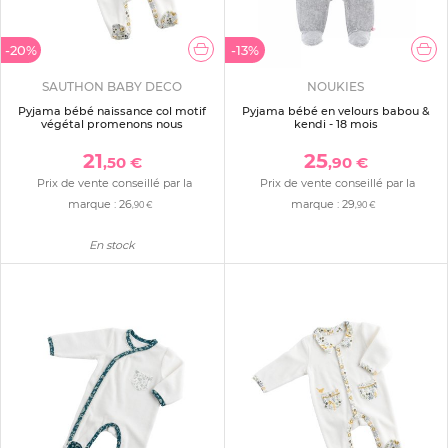
-20%
-13%
SAUTHON BABY DECO
NOUKIES
Pyjama bébé naissance col motif
Pyjama bébé en velours babou &
végétal promenons nous
kendi - 18 mois
21
25
,50 €
,90 €
Prix de vente conseillé par la
Prix de vente conseillé par la
marque :
26
marque :
29
,90 €
,90 €
En stock