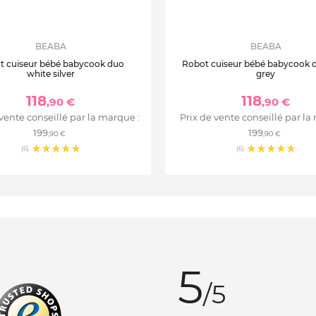
BEABA
BEABA
t cuiseur bébé babycook duo
Robot cuiseur bébé babycook 
white silver
grey
118
118
,90 €
,90 €
 vente conseillé par la marque :
Prix de vente conseillé par la
199
199
,90 €
,90 €
(6)
(6)
5
/5