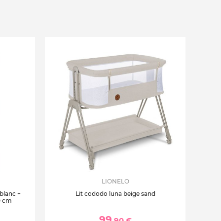
LIONELO
 blanc +
Lit cododo luna beige sand
0 cm
99
,90 €