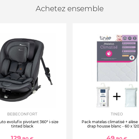
Achetez ensemble
BEBECONFORT
TINEO
uto evolufix pivotant 360° i-size
Pack matelas climatisé + alèse
tinted black
drap housse blanc - 60 x 12
129
49
,90 €
,90 €