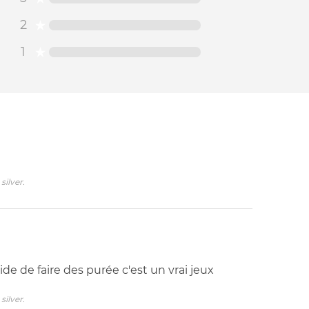
2
1
silver.
pide de faire des purée c'est un vrai jeux
silver.