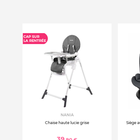
NANIA
Chaise haute lucie grise
Siège a
39
,90 €