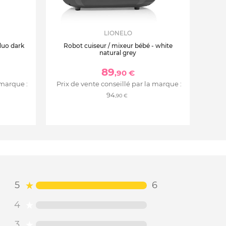
LIONELO
duo dark
Robot cuiseur / mixeur bébé - white
natural grey
89
,90 €
 marque :
Prix de vente conseillé par la marque :
94
,90 €
5
6
4
3