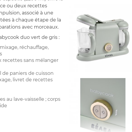
ance ou deux recettes
pulsion, associé à une
ptées à chaque étape de la
éparations avec morceaux.
bycook duo vert de gris :
 mixage, réchauffage,
s
 recettes sans mélanger
l de paniers de cuisson
xage, livret de recettes
es au lave-vaisselle ; corps
ide