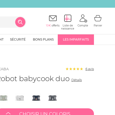
10€
offerts
Liste de
Compte
Panier
naissance
NT
SÉCURITÉ
BONS PLANS
LES IMPARFAITS
EABA
6
avis
obot babycook duo
Détails
CHOISIR UN COLORIS