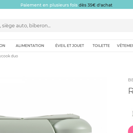
Paiement en plusieurs fois
dès 35€ d'achat
ION
ALIMENTATION
ÉVEIL ET JOUET
TOILETTE
VÊTEME
ycook duo
B
R