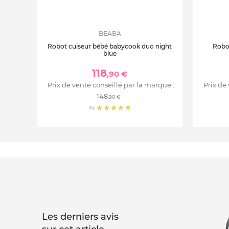
BEABA
Robot cuiseur bébé babycook duo night
Robo
blue
118
,90 €
Prix de vente conseillé par la marque :
Prix de
148
,90 €
(6)
Les derniers avis