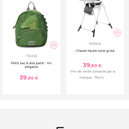
NANIA
Chaise haute lucie grise
TRIXIE
Petit sac à dos petit - mr.
39
,90 €
alligator
Prix de vente conseillé par la
39
,90 €
marque :
79
,90 €