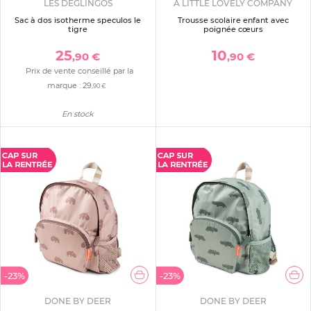
LES DEGLINGOS
A LITTLE LOVELY COMPANY
Sac à dos isotherme speculos le
Trousse scolaire enfant avec
tigre
poignée cœurs
25
10
,90 €
,90 €
Prix de vente conseillé par la
marque :
29
,90 €
En stock
-23%
-23%
DONE BY DEER
DONE BY DEER