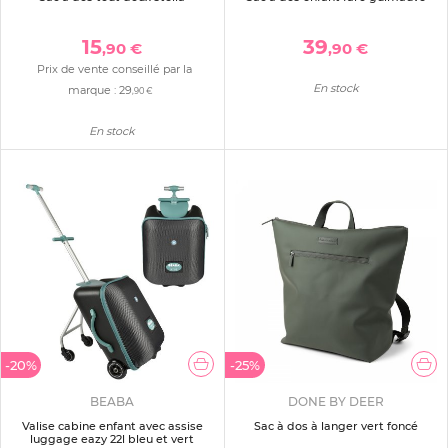
15
39
,90 €
,90 €
Prix de vente conseillé par la
En stock
marque :
29
,90 €
En stock
-20%
-25%
BEABA
DONE BY DEER
Valise cabine enfant avec assise
Sac à dos à langer vert foncé
luggage eazy 22l bleu et vert