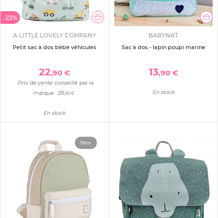
-23%
A LITTLE LOVELY COMPANY
BABYNAT
Petit sac à dos bébé véhicules
Sac à dos - lapin poupi marine
22
13
,90 €
,90 €
Prix de vente conseillé par la
En stock
marque :
29
,90 €
En stock
New