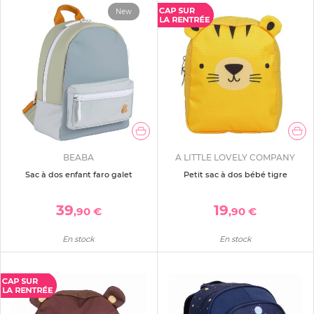
New
BEABA
A LITTLE LOVELY COMPANY
Sac à dos enfant faro galet
Petit sac à dos bébé tigre
39
19
,90 €
,90 €
En stock
En stock