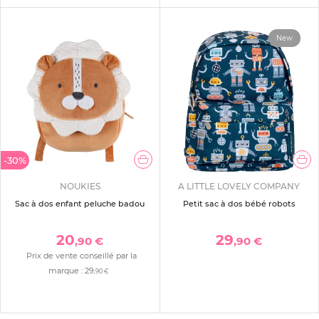
New
-30%
NOUKIES
A LITTLE LOVELY COMPANY
Sac à dos enfant peluche badou
Petit sac à dos bébé robots
20
29
,90 €
,90 €
Prix de vente conseillé par la
marque :
29
,90 €