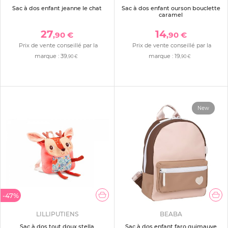
Sac à dos enfant jeanne le chat
Sac à dos enfant ourson bouclette
caramel
27
14
,90 €
,90 €
Prix de vente conseillé par la
Prix de vente conseillé par la
marque :
39
marque :
19
,90 €
,90 €
New
-47%
LILLIPUTIENS
BEABA
Sac à dos tout doux stella
Sac à dos enfant faro guimauve