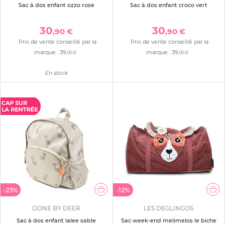
Sac à dos enfant ozzo rose
Sac à dos enfant croco vert
30
30
,90 €
,90 €
Prix de vente conseillé par la
Prix de vente conseillé par la
marque :
39
marque :
39
,90 €
,90 €
En stock
-23%
-12%
DONE BY DEER
LES DEGLINGOS
Sac à dos enfant lalee sable
Sac week-end melimelos le biche