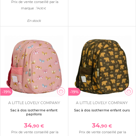
Prix de vente conseillé par la
marque :
14
,90 €
En stock
-19%
-19%
A LITTLE LOVELY COMPANY
A LITTLE LOVELY COMPANY
Sac à dos isotherme enfant
Sac à dos isotherme enfant ours
papillons
34
34
,90 €
,90 €
Prix de vente conseillé par la
Prix de vente conseillé par la