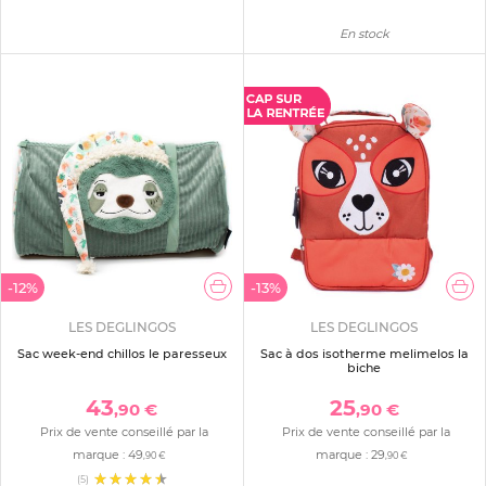
En stock
-12%
-13%
LES DEGLINGOS
LES DEGLINGOS
Sac week-end chillos le paresseux
Sac à dos isotherme melimelos la
biche
43
25
,90 €
,90 €
Prix de vente conseillé par la
Prix de vente conseillé par la
marque :
49
marque :
29
,90 €
,90 €
(5)