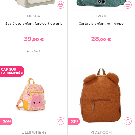
BEABA
TRIXIE
Sac à dos enfant faro vert de gris
Cartable enfant mr. hippo
39
28
,90 €
,00 €
En stock
-30%
-25%
LILLIPUTIENS
KIDZROOM