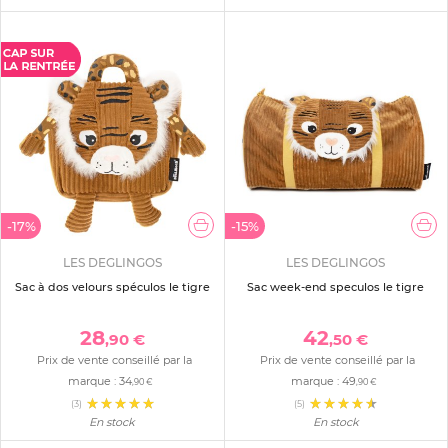
-17%
-15%
LES DEGLINGOS
LES DEGLINGOS
Sac à dos velours spéculos le tigre
Sac week-end speculos le tigre
28
42
,90 €
,50 €
Prix de vente conseillé par la
Prix de vente conseillé par la
marque :
34
marque :
49
,90 €
,90 €
(3)
(5)
En stock
En stock