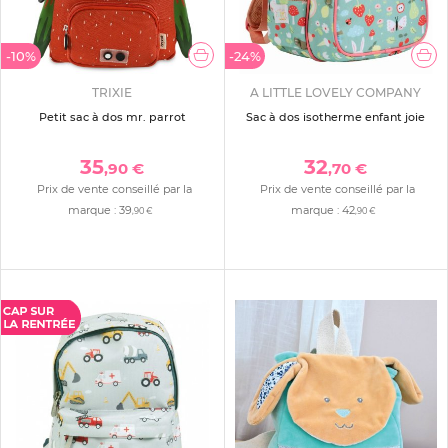
-10%
-24%
TRIXIE
A LITTLE LOVELY COMPANY
Petit sac à dos mr. parrot
Sac à dos isotherme enfant joie
35
32
,90 €
,70 €
Prix de vente conseillé par la
Prix de vente conseillé par la
marque :
39
marque :
42
,90 €
,90 €