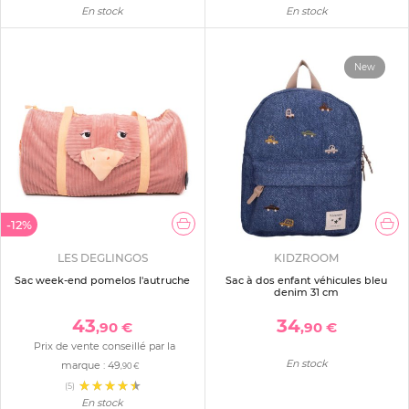
En stock
En stock
New
-12%
LES DEGLINGOS
KIDZROOM
Sac week-end pomelos l'autruche
Sac à dos enfant véhicules bleu
denim 31 cm
43
34
,90 €
,90 €
Prix de vente conseillé par la
En stock
marque :
49
,90 €
(5)
En stock