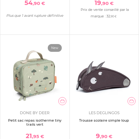
54
19
,90 €
,90 €
Prix de vente conseillé par la
Plus que 1 avant rupture définitive
marque :
32
,90 €
New
DONE BY DEER
LES DEGLINGOS
Petit sac repas isotherme tiny
Trousse scolaire simple loup
trails vert
21
9
,95 €
,90 €