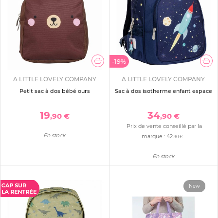
-19%
A LITTLE LOVELY COMPANY
A LITTLE LOVELY COMPANY
Petit sac à dos bébé ours
Sac à dos isotherme enfant espace
19
34
,90 €
,90 €
Prix de vente conseillé par la
En stock
marque :
42
,90 €
En stock
New