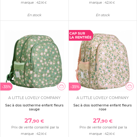
marque :
42
marque :
42
,90 €
,90 €
En stock
En stock
-35%
-35%
A LITTLE LOVELY COMPANY
A LITTLE LOVELY COMPANY
Sac à dos isotherme enfant fleurs
Sac à dos isotherme enfant fleurs
sauge
rose
27
27
,90 €
,90 €
Prix de vente conseillé par la
Prix de vente conseillé par la
marque :
42
marque :
42
,90 €
,90 €