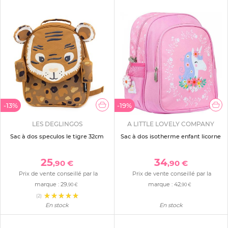
-13%
-19%
LES DEGLINGOS
A LITTLE LOVELY COMPANY
Sac à dos speculos le tigre 32cm
Sac à dos isotherme enfant licorne
25
34
,90 €
,90 €
Prix de vente conseillé par la
Prix de vente conseillé par la
marque :
29
marque :
42
,90 €
,90 €
(2)
En stock
En stock