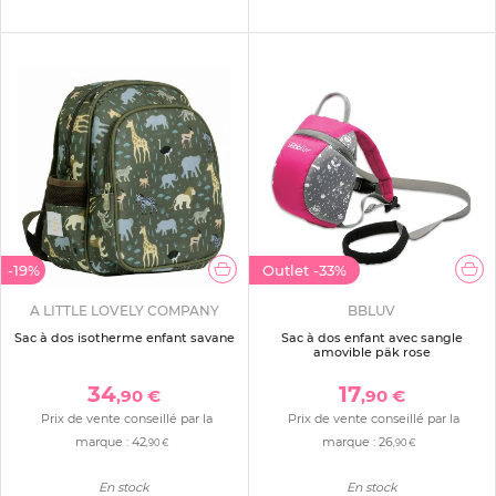
-19%
Outlet
-33%
A LITTLE LOVELY COMPANY
BBLUV
Sac à dos isotherme enfant savane
Sac à dos enfant avec sangle
amovible päk rose
34
17
,90 €
,90 €
Prix de vente conseillé par la
Prix de vente conseillé par la
marque :
42
marque :
26
,90 €
,90 €
En stock
En stock