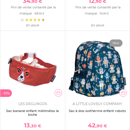
34
12
,90 €
,90 €
Prix de vente conseillé par la
Prix de vente conseillé par la
marque :
49
marque :
14
,90 €
,90 €
(5)
En stock
En stock
New
-11%
LES DEGLINGOS
A LITTLE LOVELY COMPANY
Sac banane enfant mélimélos la
Sac à dos isotherme enfant robots
biche
13
42
,30 €
,90 €