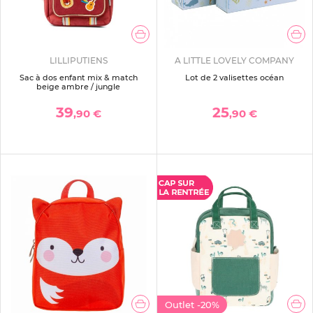
LILLIPUTIENS
A LITTLE LOVELY COMPANY
Sac à dos enfant mix & match
Lot de 2 valisettes océan
beige ambre / jungle
39
25
,90 €
,90 €
Outlet
-20%