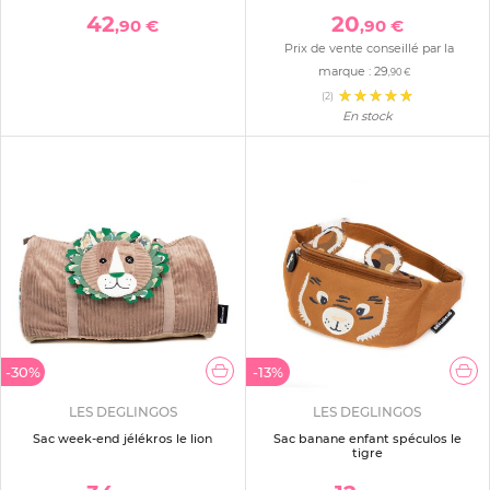
42
20
,90 €
,90 €
Prix de vente conseillé par la
marque :
29
,90 €
(2)
En stock
-30%
-13%
LES DEGLINGOS
LES DEGLINGOS
Sac week-end jélékros le lion
Sac banane enfant spéculos le
tigre