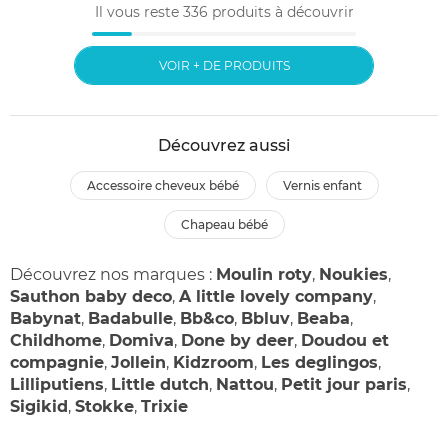
Il vous reste
336
produits à découvrir
VOIR + DE PRODUITS
Découvrez aussi
accessoire cheveux bébé
vernis enfant
chapeau bébé
Découvrez nos marques :
Moulin roty
,
Noukies
,
Sauthon baby deco
,
A little lovely company
,
Babynat
,
Badabulle
,
Bb&co
,
Bbluv
,
Beaba
,
Childhome
,
Domiva
,
Done by deer
,
Doudou et
compagnie
,
Jollein
,
Kidzroom
,
Les deglingos
,
Lilliputiens
,
Little dutch
,
Nattou
,
Petit jour paris
,
Sigikid
,
Stokke
,
Trixie