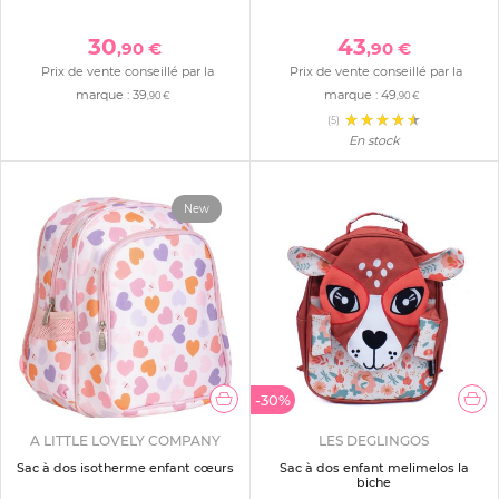
30
43
,90 €
,90 €
Prix de vente conseillé par la
Prix de vente conseillé par la
marque :
39
marque :
49
,90 €
,90 €
(5)
En stock
New
-30%
A LITTLE LOVELY COMPANY
LES DEGLINGOS
Sac à dos isotherme enfant cœurs
Sac à dos enfant melimelos la
biche