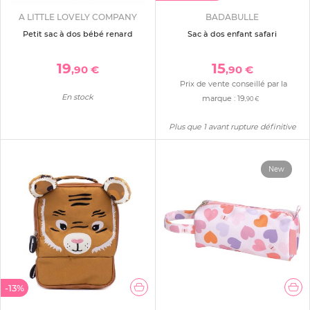
A LITTLE LOVELY COMPANY
BADABULLE
Petit sac à dos bébé renard
Sac à dos enfant safari
19
15
,90 €
,90 €
Prix de vente conseillé par la
En stock
marque :
19
,90 €
Plus que 1 avant rupture définitive
New
-13%