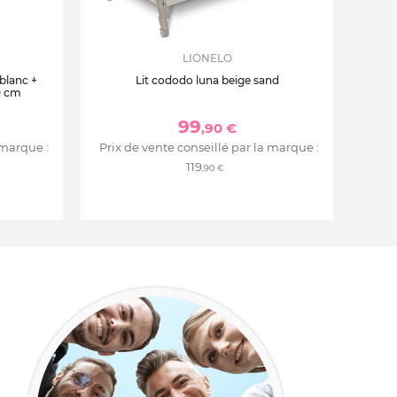
LIONELO
 blanc +
Lit cododo luna beige sand
0 cm
99
,90 €
 marque :
Prix de vente conseillé par la marque :
119
,90 €