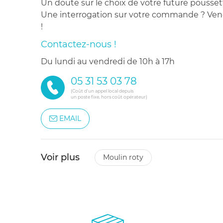
Un doute sur le choix de votre future pousset
Une interrogation sur votre commande ? Venez
!
Contactez-nous !
du lundi au vendredi de 10h à 17h
05 31 53 03 78
(Coût d'un appel local depuis
un poste fixe, hors coût opérateur)
EMAIL
Voir plus
moulin roty