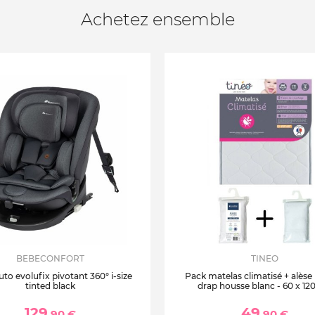
Achetez ensemble
BEBECONFORT
TINEO
uto evolufix pivotant 360° i-size
Pack matelas climatisé + alèse
tinted black
drap housse blanc - 60 x 12
129
49
,90 €
,90 €