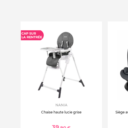
NANIA
Chaise haute lucie grise
Siège a
39
,90 €