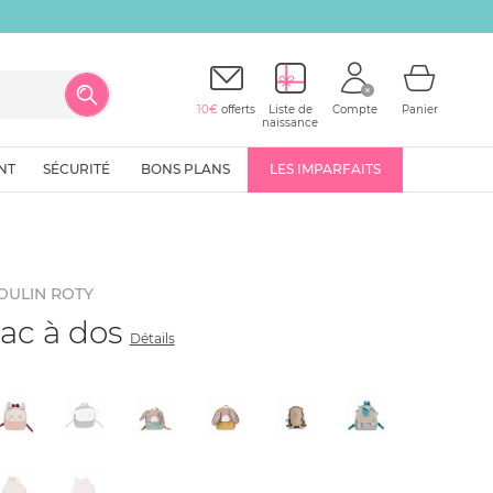
10€
offerts
Liste de
Compte
Panier
naissance
NT
SÉCURITÉ
BONS PLANS
LES IMPARFAITS
OULIN ROTY
ac à dos
Détails