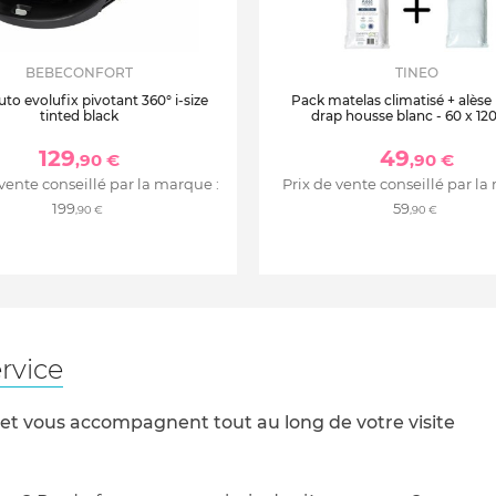
BEBECONFORT
TINEO
uto evolufix pivotant 360° i-size
Pack matelas climatisé + alèse
tinted black
drap housse blanc - 60 x 12
129
49
,90 €
,90 €
 vente conseillé par la marque :
Prix de vente conseillé par la
199
59
,90 €
,90 €
rvice
 et vous accompagnent tout au long de votre visite