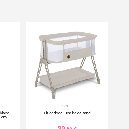
LIONELO
 blanc +
Lit cododo luna beige sand
0 cm
99
,90 €