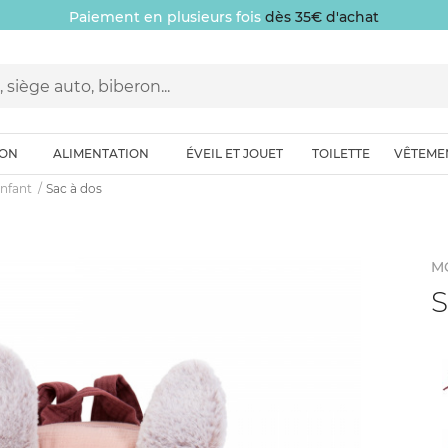
Paiement en plusieurs fois
dès 35€ d'achat
ION
ALIMENTATION
ÉVEIL ET JOUET
TOILETTE
VÊTEME
enfant
Sac à dos
M
S