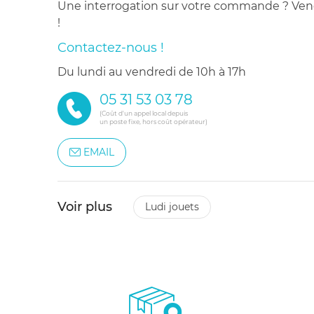
Une interrogation sur votre commande ? Venez
!
Contactez-nous !
du lundi au vendredi de 10h à 17h
05 31 53 03 78
(Coût d'un appel local depuis
un poste fixe, hors coût opérateur)
EMAIL
Voir plus
ludi jouets