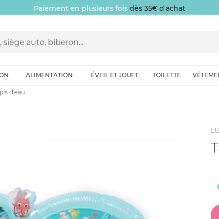
Paiement en plusieurs fois
dès 35€ d'achat
ION
ALIMENTATION
ÉVEIL ET JOUET
TOILETTE
VÊTEME
pis d'eau
LU
T