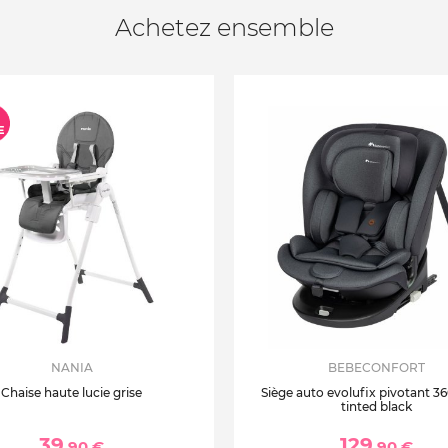
Achetez ensemble
NANIA
BEBECONFORT
Chaise haute lucie grise
Siège auto evolufix pivotant 360
tinted black
39
129
,90 €
,90 €