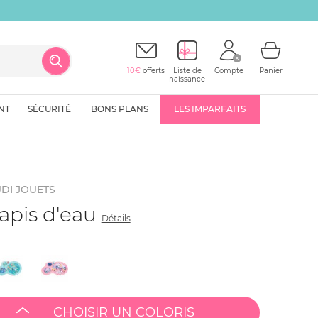
10€
offerts
Liste de
Compte
Panier
naissance
NT
SÉCURITÉ
BONS PLANS
LES IMPARFAITS
DI JOUETS
apis d'eau
Détails
CHOISIR UN COLORIS