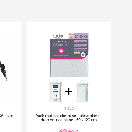
TINEO
° i-size
Pack matelas climatisé + alèse blanc +
drap housse blanc - 60 x 120 cm
49
,90 €