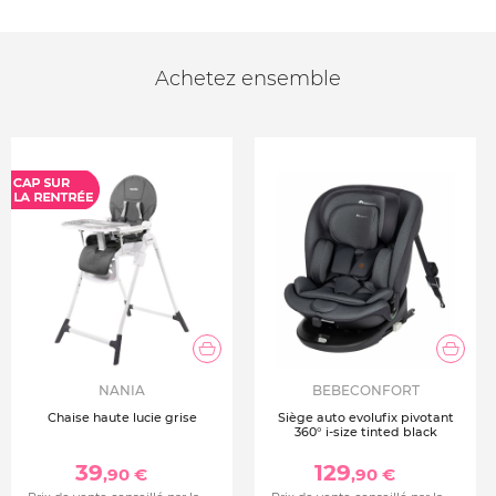
Achetez ensemble
NANIA
BEBECONFORT
Chaise haute lucie grise
Siège auto evolufix pivotant
360° i-size tinted black
39
129
,90 €
,90 €