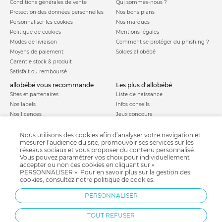
Conditions générales de vente
Qui sommes-nous ?
Protection des données personnelles
Nos bons plans
Personnaliser les cookies
Nos marques
Politique de cookies
Mentions légales
Modes de livraison
Comment se protéger du phishing ?
Moyens de paiement
Soldes allobébé
Garantie stock & produit
Satisfait ou remboursé
allobébé vous recommande
les plus d'allobébé
Sites et partenaires
Liste de naissance
Nos labels
Infos conseils
Nos licences
Jeux concours
Valise de maternité
Besoin d'aide ?
Parrainage
Nous utilisons des cookies afin d’analyser votre navigation et
FAQ
mesurer l’audience du site, promouvoir ses services sur les
Paiement sécurisé
réseaux sociaux et vous proposer du contenu personnalisé.
Vous pouvez paramétrer vos choix pour individuellement
accepter ou non ces cookies en cliquant sur «
PERSONNALISER ». Pour en savoir plus sur la gestion des
Charte qualité
cookies, consultez notre
politique de cookies
.
PERSONNALISER
TOUT REFUSER