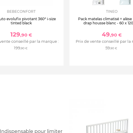
BEBECONFORT
TINEO
uto evolufix pivotant 360° i-size
Pack matelas climatisé + alèse
tinted black
drap housse blanc - 60 x 12
129
49
,90 €
,90 €
 vente conseillé par la marque :
Prix de vente conseillé par la
199
59
,90 €
,90 €
! Indispensable pour limiter