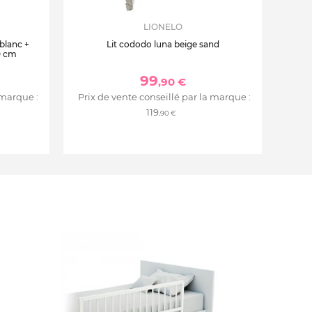
LIONELO
 blanc +
Lit cododo luna beige sand
0 cm
99
,90 €
 marque :
Prix de vente conseillé par la marque :
119
,90 €