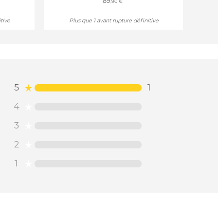
89
,90 €
tive
Plus que 1 avant rupture définitive
5
1
4
3
2
1