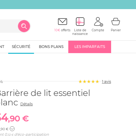
10€
offerts
Liste de
Compte
Panier
naissance
NT
SÉCURITÉ
BONS PLANS
LES IMPARFAITS
4
1 avis
arrière de lit essentiel
lanc
Détails
54
,90 €
,90 €
nt
0
d'éco-participation
,32 €