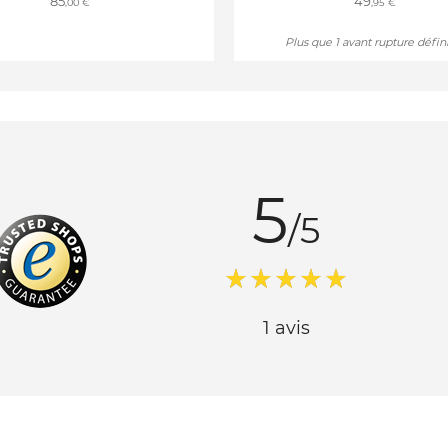
85
49
,00 €
,95 €
Plus que 1 avant rupture défini
5
/5
1 avis