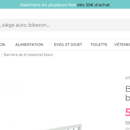
Paiement en plusieurs fois
dès 35€ d'achat
ION
ALIMENTATION
ÉVEIL ET JOUET
TOILETTE
VÊTEME
Barrière de lit essentiel blanc
AT
B
b
59
do