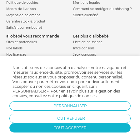
Politique de cookies
Mentions légales
Modes de livraison
Comment se protéger du phishing ?
Moyens de paiement
Soldes allobébé
Garantie stock & produit
Satisfait ou remboursé
allobébé vous recommande
les plus d'allobébé
Sites et partenaires
Liste de naissance
Nos labels
Infos conseils
Nos licences
Jeux concours
Valise de maternité
Besoin d'aide ?
Parrainage
Nous utilisons des cookies afin d’analyser votre navigation et
FAQ
mesurer l’audience du site, promouvoir ses services sur les
Paiement sécurisé
réseaux sociaux et vous proposer du contenu personnalisé.
Vous pouvez paramétrer vos choix pour individuellement
accepter ou non ces cookies en cliquant sur «
PERSONNALISER ». Pour en savoir plus sur la gestion des
Charte qualité
cookies, consultez notre
politique de cookies
.
PERSONNALISER
TOUT REFUSER
TOUT ACCEPTER
Protection par reCAPTCHA