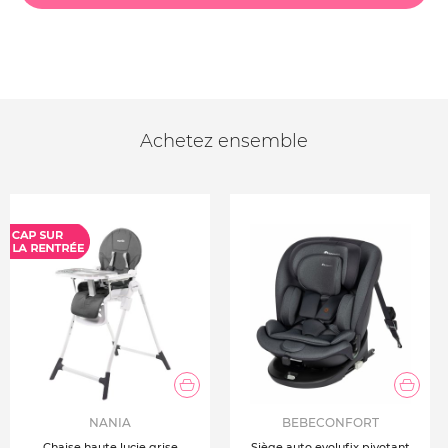
Achetez ensemble
NANIA
BEBECONFORT
Chaise haute lucie grise
Siège auto evolufix pivotant