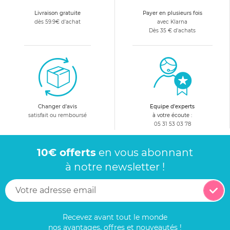
Livraison gratuite
Payer en plusieurs fois
dès 59.9€ d'achat
avec Klarna
Dès 35 € d'achats
Changer d'avis
Equipe d'experts
satisfait ou remboursé
à votre écoute :
05 31 53 03 78
10€ offerts
en vous abonnant
à notre newsletter !
Recevez avant tout le monde
nos avantages, offres et nouveautés !