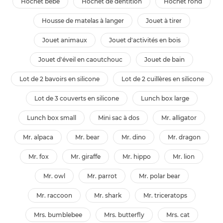
hochet bébé
hochet de dentition
hochet rond
housse de matelas à langer
jouet à tirer
jouet animaux
jouet d'activités en bois
jouet d'éveil en caoutchouc
jouet de bain
lot de 2 bavoirs en silicone
lot de 2 cuillères en silicone
lot de 3 couverts en silicone
lunch box large
lunch box small
mini sac à dos
mr. alligator
mr. alpaca
mr. bear
mr. dino
mr. dragon
mr. fox
mr. giraffe
mr. hippo
mr. lion
mr. owl
mr. parrot
mr. polar bear
mr. raccoon
mr. shark
mr. triceratops
mrs. bumblebee
mrs. butterfly
mrs. cat