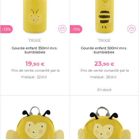
-13%
-11%
TRIXIE
TRIXIE
Gourde enfant 350ml mrs.
Gourde enfant 500ml mrs.
bumblebee
bumblebee
19
23
,90 €
,90 €
Prix de vente conseillé par la
Prix de vente conseillé par la
marque :
22
marque :
26
,90 €
,90 €
En stock