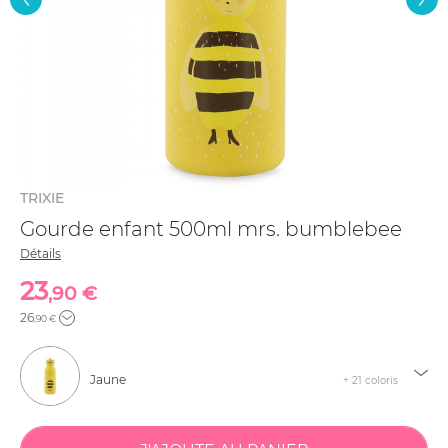
TRIXIE
Gourde enfant 500ml mrs. bumblebee
Détails
23
,90 €
26
,90 €
Jaune
+ 21 coloris