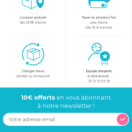
Livraison gratuite
Payer en plusieurs fois
dès 59.9€ d'achat
avec Klarna
Dès 35 € d'achats
Changer d'avis
Equipe d'experts
satisfait ou remboursé
à votre écoute :
05 31 53 03 78
10€ offerts
en vous abonnant
à notre newsletter !