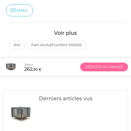
EMAIL
Voir plus
at4
parc évolutif confort 100x100
309
,90 €
J'AJOUTE AU PANIER
262
,90 €
Derniers articles vus