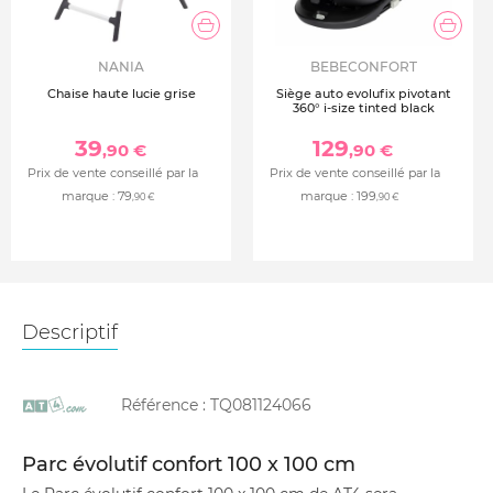
NANIA
BEBECONFORT
Chaise haute lucie grise
Siège auto evolufix pivotant
360° i-size tinted black
39
129
,90 €
,90 €
Prix de vente conseillé par la
Prix de vente conseillé par la
marque :
79
marque :
199
,90 €
,90 €
Descriptif
Référence :
TQ081124066
Parc évolutif confort 100 x 100 cm