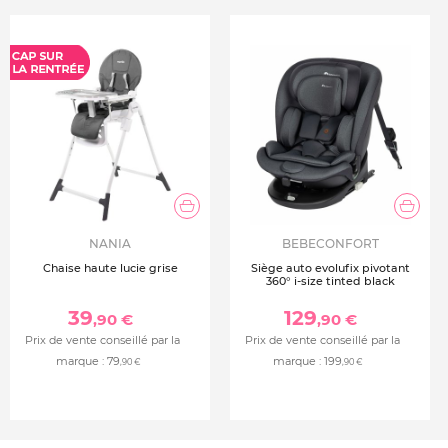
NANIA
BEBECONFORT
Chaise haute lucie grise
Siège auto evolufix pivotant
360° i-size tinted black
39
129
,90 €
,90 €
Prix de vente conseillé par la
Prix de vente conseillé par la
marque :
79
marque :
199
,90 €
,90 €