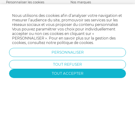
Personnaliser les cookies
Nos marques
Politique de cookies
Mentions légales
Modes de livraison
Comment se protéger du phishing ?
Nous utilisons des cookies afin d’analyser votre navigation et
mesurer l’audience du site, promouvoir ses services sur les
Moyens de paiement
Soldes allobébé
réseaux sociaux et vous proposer du contenu personnalisé.
Garantie stock & produit
Vous pouvez paramétrer vos choix pour individuellement
Satisfait ou remboursé
accepter ou non ces cookies en cliquant sur «
PERSONNALISER ». Pour en savoir plus sur la gestion des
allobébé vous recommande
les plus d'allobébé
cookies, consultez notre
politique de cookies
.
Sites et partenaires
Liste de naissance
PERSONNALISER
Nos labels
Infos conseils
Nos licences
Jeux concours
TOUT REFUSER
Valise de maternité
Besoin d'aide ?
Parrainage
FAQ
TOUT ACCEPTER
Paiement sécurisé
Charte qualité
Protection par reCAPTCHA