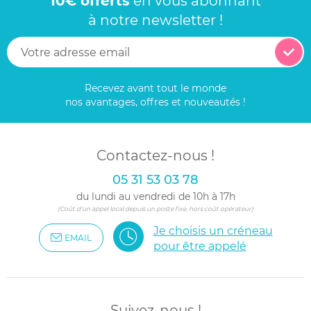
10€ offerts
en vous abonnant
à notre newsletter !
Recevez avant tout le monde
nos avantages, offres et nouveautés !
Contactez-nous !
05 31 53 03 78
du lundi au vendredi de 10h à 17h
(Coût d'un appel local depuis un poste fixe, hors coût opérateur)
Je choisis un créneau
EMAIL
pour être appelé
Suivez-nous !