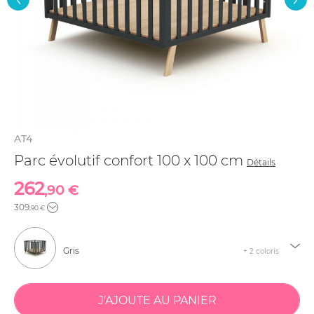
AT4
Parc évolutif confort 100 x 100 cm
Détails
262
,90 €
309
,90 €
Gris
+ 2 coloris