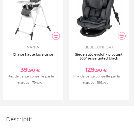
NANIA
BEBECONFORT
Chaise haute lucie grise
Siège auto evolufix pivotant
360° i-size tinted black
39
129
,90 €
,90 €
Prix de vente conseillé par la
Prix de vente conseillé par la
marque :
79
marque :
199
,90 €
,90 €
Descriptif