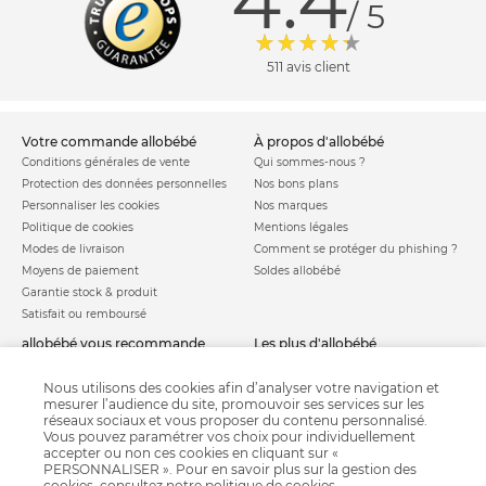
4.4
/ 5
511 avis client
votre commande allobébé
à propos d'allobébé
Conditions générales de vente
Qui sommes-nous ?
Protection des données personnelles
Nos bons plans
Personnaliser les cookies
Nos marques
Politique de cookies
Mentions légales
Modes de livraison
Comment se protéger du phishing ?
Moyens de paiement
Soldes allobébé
Garantie stock & produit
Satisfait ou remboursé
allobébé vous recommande
les plus d'allobébé
Sites et partenaires
Liste de naissance
Nos labels
Infos conseils
Nous utilisons des cookies afin d’analyser votre navigation et
mesurer l’audience du site, promouvoir ses services sur les
Nos licences
Jeux concours
réseaux sociaux et vous proposer du contenu personnalisé.
Valise de maternité
Vous pouvez paramétrer vos choix pour individuellement
Besoin d'aide ?
Parrainage
accepter ou non ces cookies en cliquant sur «
FAQ
PERSONNALISER ». Pour en savoir plus sur la gestion des
Paiement sécurisé
cookies, consultez notre
politique de cookies
.