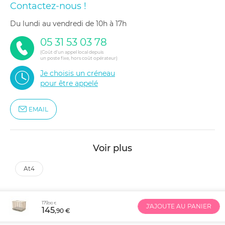
Contactez-nous !
du lundi au vendredi de 10h à 17h
05 31 53 03 78
(Coût d'un appel local depuis
un poste fixe, hors coût opérateur)
Je choisis un créneau
pour être appelé
EMAIL
Voir plus
at4
179
,90 €
J'AJOUTE AU PANIER
145
,90 €