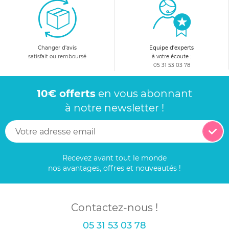
Changer d'avis
Equipe d'experts
satisfait ou remboursé
à votre écoute :
05 31 53 03 78
10€ offerts
en vous abonnant
à notre newsletter !
Recevez avant tout le monde
nos avantages, offres et nouveautés !
Contactez-nous !
05 31 53 03 78