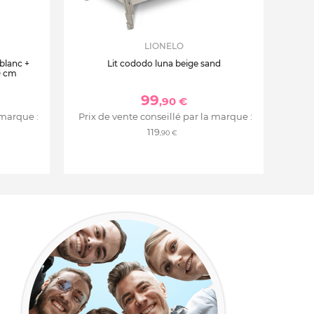
LIONELO
 blanc +
Lit cododo luna beige sand
0 cm
99
,90 €
 marque :
Prix de vente conseillé par la marque :
119
,90 €