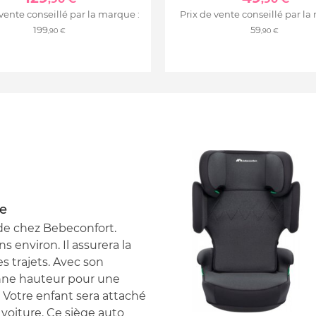
 vente conseillé par la marque :
Prix de vente conseillé par la
199
59
,90 €
,90 €
te
 de chez Bebeconfort.
ns environ. Il assurera la
es trajets. Avec son
onne hauteur pour une
. Votre enfant sera attaché
a voiture. Ce siège auto