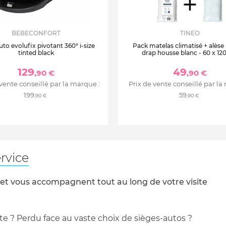
BEBECONFORT
TINEO
uto evolufix pivotant 360° i-size
Pack matelas climatisé + alèse
tinted black
drap housse blanc - 60 x 12
129
49
,90 €
,90 €
 vente conseillé par la marque :
Prix de vente conseillé par la
199
59
,90 €
,90 €
rvice
 et vous accompagnent tout au long de votre visite
te ? Perdu face au vaste choix de sièges-autos ?