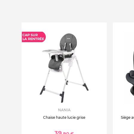
NANIA
Chaise haute lucie grise
Siège a
39
,90 €