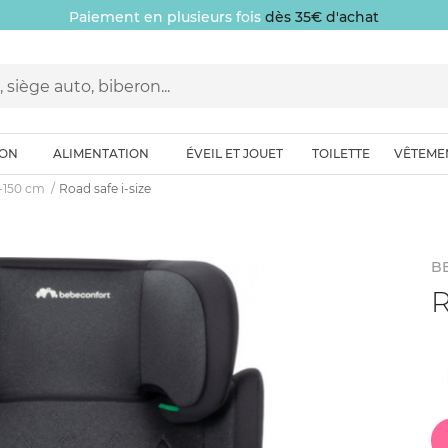
Paiement en plusieurs fois
dès 35€ d'achat
ION
ALIMENTATION
ÉVEIL ET JOUET
TOILETTE
VÊTEME
0-150 cm
Road safe i-size
B
R