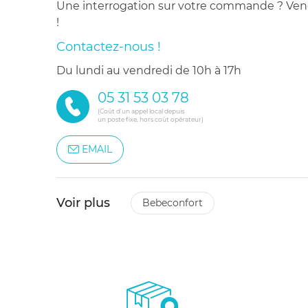
Une interrogation sur votre commande ? Venez
!
Contactez-nous !
du lundi au vendredi de 10h à 17h
05 31 53 03 78
(Coût d'un appel local depuis
un poste fixe, hors coût opérateur)
EMAIL
Voir plus
bebeconfort