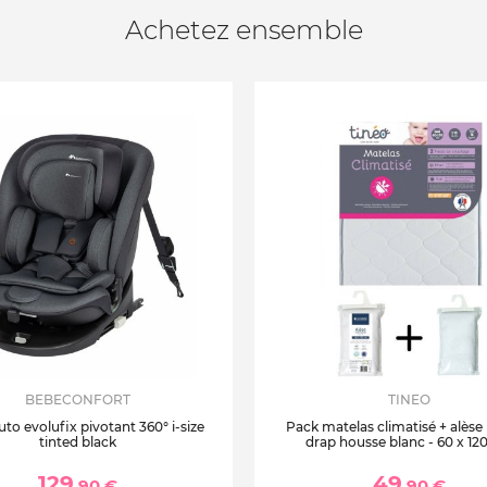
Achetez ensemble
BEBECONFORT
TINEO
uto evolufix pivotant 360° i-size
Pack matelas climatisé + alèse
tinted black
drap housse blanc - 60 x 12
129
49
,90 €
,90 €