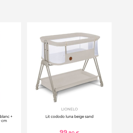
LIONELO
 blanc +
Lit cododo luna beige sand
0 cm
99
,90 €