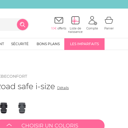
10€
offerts
Liste de
Compte
Panier
naissance
NT
SÉCURITÉ
BONS PLANS
LES IMPARFAITS
EBECONFORT
oad safe i-size
Détails
CHOISIR UN COLORIS