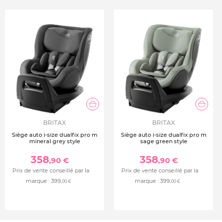
BRITAX
BRITAX
Siège auto i-size dualfix pro m
Siège auto i-size dualfix pro m
mineral grey style
sage green style
358
358
,90 €
,90 €
Prix de vente conseillé par la
Prix de vente conseillé par la
marque :
399
marque :
399
,00 €
,00 €