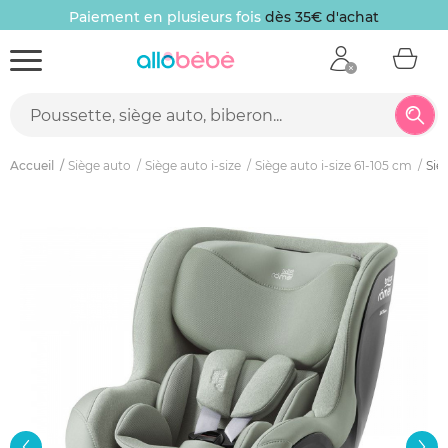
Paiement en plusieurs fois
dès 35€ d'achat
Accueil
Siège auto
Siège auto i-size
Siège auto i-size 61-105 cm
Siè