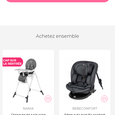
Achetez ensemble
NANIA
BEBECONFORT
Chaise haute lucie grise
Siège auto evolufix pivotant