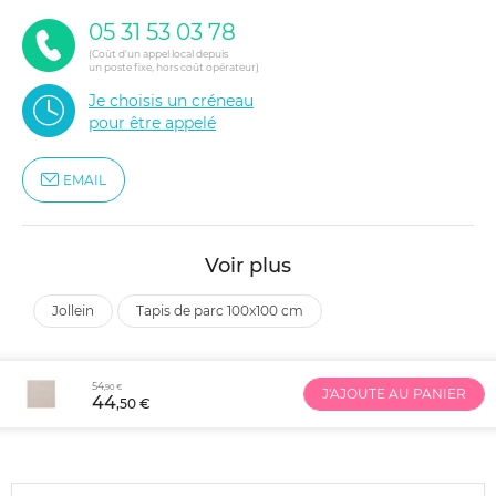
05 31 53 03 78
(Coût d'un appel local depuis
un poste fixe, hors coût opérateur)
Je choisis un créneau
pour être appelé
EMAIL
Voir plus
jollein
tapis de parc 100x100 cm
54
,90 €
J'AJOUTE AU PANIER
44
,50 €