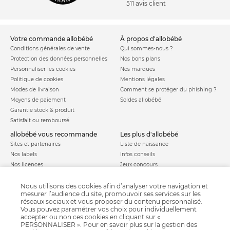
511 avis client
votre commande allobébé
à propos d'allobébé
Conditions générales de vente
Qui sommes-nous ?
Protection des données personnelles
Nos bons plans
Personnaliser les cookies
Nos marques
Politique de cookies
Mentions légales
Modes de livraison
Comment se protéger du phishing ?
Moyens de paiement
Soldes allobébé
Garantie stock & produit
Satisfait ou remboursé
allobébé vous recommande
les plus d'allobébé
Sites et partenaires
Liste de naissance
Nos labels
Infos conseils
Nos licences
Jeux concours
Valise de maternité
Besoin d'aide ?
Parrainage
Nous utilisons des cookies afin d’analyser votre navigation et
FAQ
mesurer l’audience du site, promouvoir ses services sur les
Paiement sécurisé
réseaux sociaux et vous proposer du contenu personnalisé.
Vous pouvez paramétrer vos choix pour individuellement
accepter ou non ces cookies en cliquant sur «
PERSONNALISER ». Pour en savoir plus sur la gestion des
Charte qualité