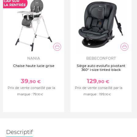
NANIA
BEBECONFORT
Chaise haute lucie grise
Siège auto evolufix pivotant
360° i-size tinted black
39
129
,90 €
,90 €
Prix de vente conseillé par la
Prix de vente conseillé par la
marque :
79
marque :
199
,90 €
,90 €
Descriptif