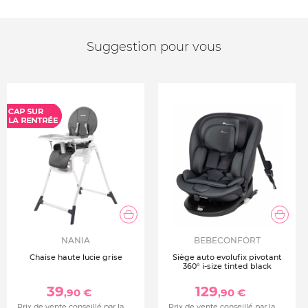
Suggestion pour vous
NANIA
BEBECONFORT
Chaise haute lucie grise
Siège auto evolufix pivotant
360° i-size tinted black
39
129
,90 €
,90 €
Prix de vente conseillé par la
Prix de vente conseillé par la