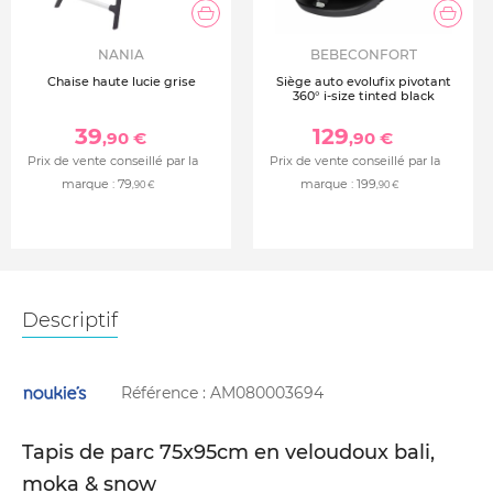
NANIA
BEBECONFORT
Chaise haute lucie grise
Siège auto evolufix pivotant
360° i-size tinted black
39
129
,90 €
,90 €
Prix de vente conseillé par la
Prix de vente conseillé par la
marque :
79
marque :
199
,90 €
,90 €
Descriptif
Référence :
AM080003694
Tapis de parc 75x95cm en veloudoux bali,
moka & snow