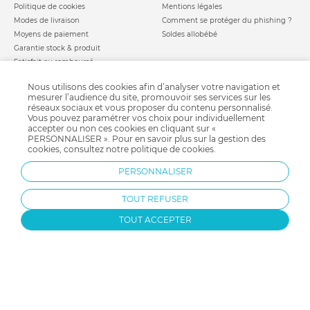
Politique de cookies
Mentions légales
Modes de livraison
Comment se protéger du phishing ?
Moyens de paiement
Soldes allobébé
Garantie stock & produit
Satisfait ou remboursé
allobébé vous recommande
les plus d'allobébé
Nous utilisons des cookies afin d’analyser votre navigation et
Sites et partenaires
Liste de naissance
mesurer l’audience du site, promouvoir ses services sur les
réseaux sociaux et vous proposer du contenu personnalisé.
Nos labels
Infos conseils
Vous pouvez paramétrer vos choix pour individuellement
Nos licences
Jeux concours
accepter ou non ces cookies en cliquant sur «
Valise de maternité
PERSONNALISER ». Pour en savoir plus sur la gestion des
Besoin d'aide ?
cookies, consultez notre
politique de cookies
.
Parrainage
FAQ
Paiement sécurisé
PERSONNALISER
TOUT REFUSER
Charte qualité
TOUT ACCEPTER
Protection par reCAPTCHA