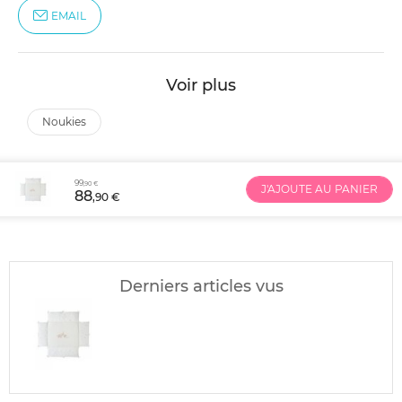
EMAIL
Voir plus
noukies
99
,90 €
J'AJOUTE AU PANIER
88
,90 €
Derniers articles vus