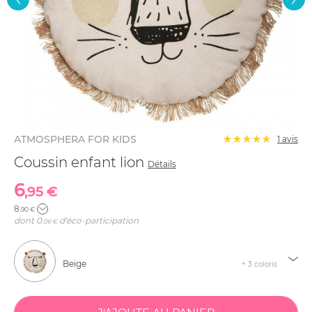
ATMOSPHERA FOR KIDS
1 avis
Coussin enfant lion
Détails
6
,95 €
8
,90 €
dont
0
d'éco-participation
,06 €
Beige
+ 3 coloris