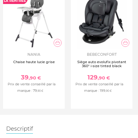
NANIA
BEBECONFORT
Chaise haute lucie grise
Siège auto evolufix pivotant
360° i-size tinted black
39
129
,90 €
,90 €
Prix de vente conseillé par la
Prix de vente conseillé par la
marque :
79
marque :
199
,90 €
,90 €
Descriptif