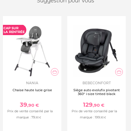
Suggestion pour vous
NANIA
BEBECONFORT
Chaise haute lucie grise
Siège auto evolufix pivotant
360° i-size tinted black
39
129
,90 €
,90 €
Prix de vente conseillé par la
Prix de vente conseillé par la
marque :
79
marque :
199
,90 €
,90 €