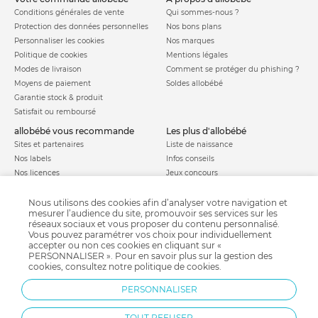
Conditions générales de vente
Qui sommes-nous ?
Protection des données personnelles
Nos bons plans
Personnaliser les cookies
Nos marques
Politique de cookies
Mentions légales
Modes de livraison
Comment se protéger du phishing ?
Moyens de paiement
Soldes allobébé
Garantie stock & produit
Satisfait ou remboursé
allobébé vous recommande
les plus d'allobébé
Sites et partenaires
Liste de naissance
Nos labels
Infos conseils
Nos licences
Jeux concours
Valise de maternité
Besoin d'aide ?
Parrainage
Nous utilisons des cookies afin d’analyser votre navigation et
FAQ
mesurer l’audience du site, promouvoir ses services sur les
Paiement sécurisé
réseaux sociaux et vous proposer du contenu personnalisé.
Vous pouvez paramétrer vos choix pour individuellement
accepter ou non ces cookies en cliquant sur «
PERSONNALISER ». Pour en savoir plus sur la gestion des
Charte qualité
cookies, consultez notre
politique de cookies
.
PERSONNALISER
TOUT REFUSER