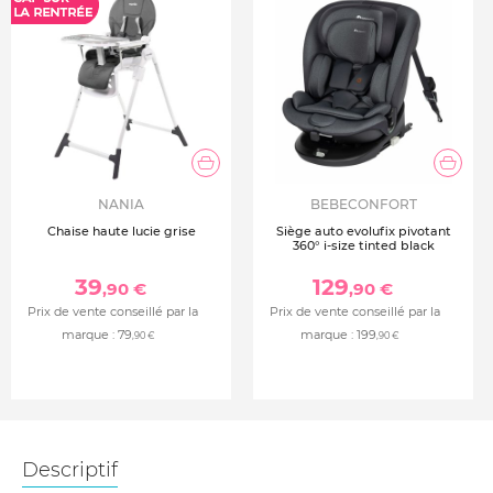
NANIA
BEBECONFORT
Chaise haute lucie grise
Siège auto evolufix pivotant
360° i-size tinted black
39
129
,90 €
,90 €
Prix de vente conseillé par la
Prix de vente conseillé par la
marque :
79
marque :
199
,90 €
,90 €
Descriptif