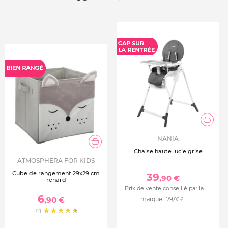
NANIA
Chaise haute lucie grise
ATMOSPHERA FOR KIDS
Cube de rangement 29x29 cm
39
,90 €
renard
Prix de vente conseillé par la
6
,90 €
marque :
79
,90 €
(12)