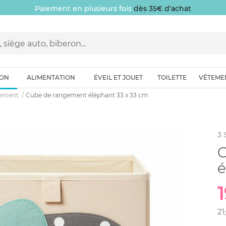
Paiement en plusieurs fois
dès 35€ d'achat
ION
ALIMENTATION
ÉVEIL ET JOUET
TOILETTE
VÊTEME
gement
Cube de rangement éléphant 33 x 33 cm
3
C
é
21