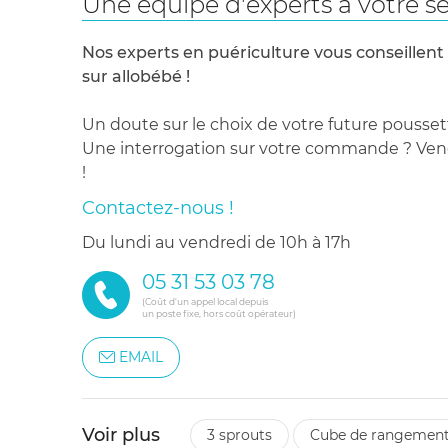
Une équipe d'experts à votre se
Nos experts en puériculture vous conseillent
sur allobébé !
Un doute sur le choix de votre future pousset
Une interrogation sur votre commande ? Venez
!
Contactez-nous !
du lundi au vendredi de 10h à 17h
05 31 53 03 78
(Coût d'un appel local depuis
un poste fixe, hors coût opérateur)
EMAIL
Voir plus
3 sprouts
cube de rangemen