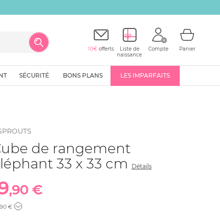
10€
offerts
Liste de
Compte
Panier
naissance
NT
SÉCURITÉ
BONS PLANS
LES IMPARFAITS
 SPROUTS
ube de rangement
léphant 33 x 33 cm
Détails
19
,90 €
,90 €