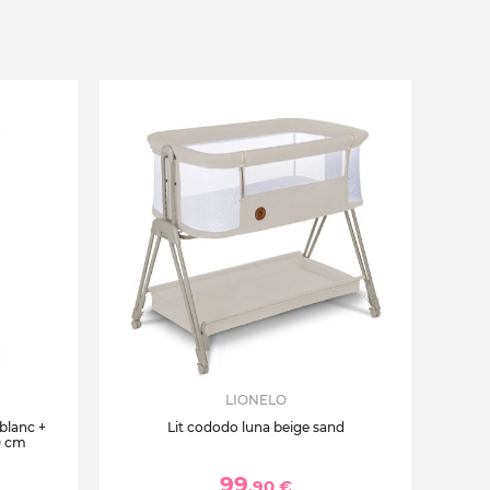
LIONELO
 blanc +
Lit cododo luna beige sand
0 cm
99
,90 €