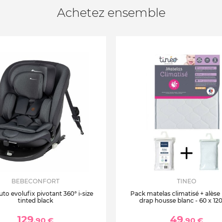
Achetez ensemble
BEBECONFORT
TINEO
uto evolufix pivotant 360° i-size
Pack matelas climatisé + alèse
tinted black
drap housse blanc - 60 x 12
129
49
,90 €
,90 €