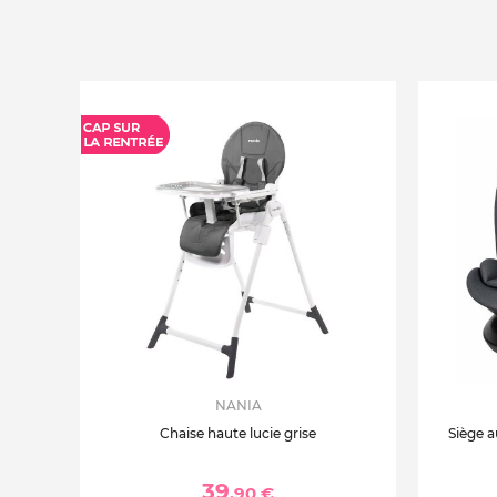
NANIA
Chaise haute lucie grise
Siège a
39
,90 €