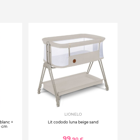
LIONELO
 blanc +
Lit cododo luna beige sand
0 cm
99
,90 €