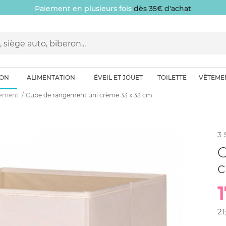
Paiement en plusieurs fois
dès 35€ d'achat
ION
ALIMENTATION
ÉVEIL ET JOUET
TOILETTE
VÊTEME
gement
Cube de rangement uni crème 33 x 33 cm
3
C
c
1
21