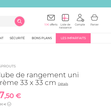
10€
offerts
Liste de
Compte
Panier
naissance
NT
SÉCURITÉ
BONS PLANS
LES IMPARFAITS
 SPROUTS
ube de rangement uni
rème 33 x 33 cm
Détails
7
,50 €
,90 €