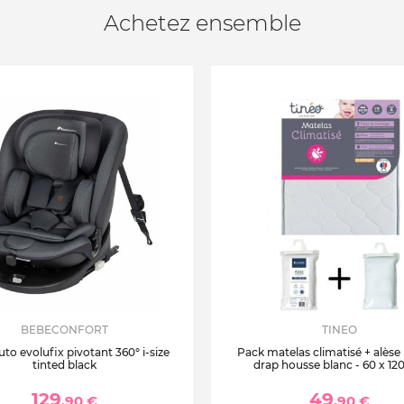
Achetez ensemble
BEBECONFORT
TINEO
uto evolufix pivotant 360° i-size
Pack matelas climatisé + alèse
tinted black
drap housse blanc - 60 x 12
129
49
,90 €
,90 €