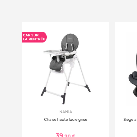
NANIA
Chaise haute lucie grise
Siège a
39
,90 €