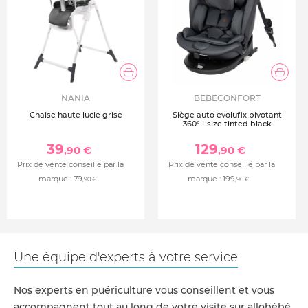
NANIA
BEBECONFORT
Chaise haute lucie grise
Siège auto evolufix pivotant
360° i-size tinted black
39
129
,90 €
,90 €
Prix de vente conseillé par la
Prix de vente conseillé par la
marque :
79
marque :
199
,90 €
,90 €
Une équipe d'experts à votre service
Nos experts en puériculture vous conseillent et vous
accompagnent tout au long de votre visite sur allobébé