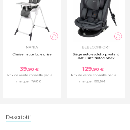
NANIA
BEBECONFORT
Chaise haute lucie grise
Siège auto evolufix pivotant
360° i-size tinted black
39
129
,90 €
,90 €
Prix de vente conseillé par la
Prix de vente conseillé par la
marque :
79
marque :
199
,90 €
,90 €
Descriptif