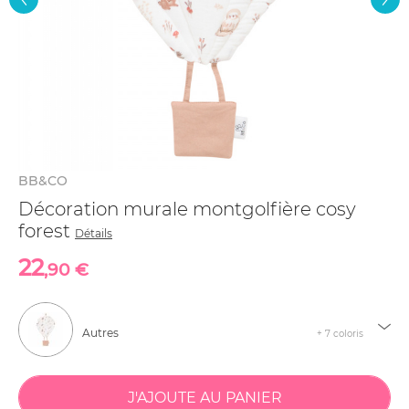
BB&CO
Décoration murale montgolfière cosy
forest
Détails
22
,90 €
Autres
+ 7 coloris