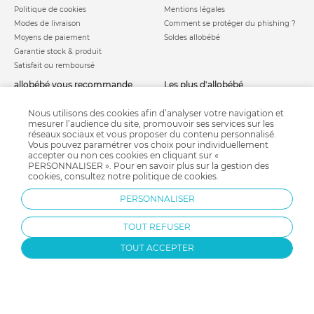
Politique de cookies
Mentions légales
Modes de livraison
Comment se protéger du phishing ?
Moyens de paiement
Soldes allobébé
Garantie stock & produit
Satisfait ou remboursé
allobébé vous recommande
les plus d'allobébé
Sites et partenaires
Liste de naissance
Nos labels
Infos conseils
Nous utilisons des cookies afin d’analyser votre navigation et
mesurer l’audience du site, promouvoir ses services sur les
Nos licences
Jeux concours
réseaux sociaux et vous proposer du contenu personnalisé.
Valise de maternité
Besoin d'aide ?
Vous pouvez paramétrer vos choix pour individuellement
Parrainage
accepter ou non ces cookies en cliquant sur «
FAQ
PERSONNALISER ». Pour en savoir plus sur la gestion des
Paiement sécurisé
cookies, consultez notre
politique de cookies
.
PERSONNALISER
Charte qualité
TOUT REFUSER
TOUT ACCEPTER
Protection par reCAPTCHA