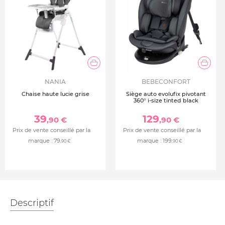
NANIA
BEBECONFORT
Chaise haute lucie grise
Siège auto evolufix pivotant
360° i-size tinted black
39
129
,90 €
,90 €
Prix de vente conseillé par la
Prix de vente conseillé par la
marque :
79
marque :
199
,90 €
,90 €
Descriptif