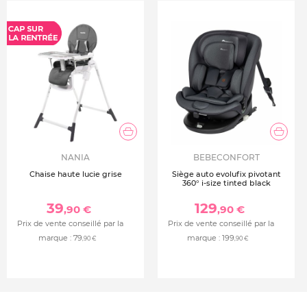
NANIA
BEBECONFORT
Chaise haute lucie grise
Siège auto evolufix pivotant
360° i-size tinted black
39
129
,90 €
,90 €
Prix de vente conseillé par la
Prix de vente conseillé par la
marque :
79
marque :
199
,90 €
,90 €