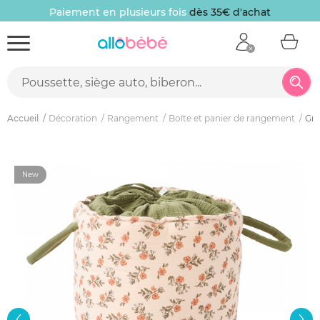
Paiement en plusieurs fois
dès 35€ d'achat
Accueil
Décoration
Rangement
Boîte et panier de rangement
Gra
New