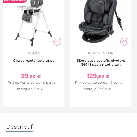
NANIA
BEBECONFORT
Chaise haute lucie grise
Siège auto evolufix pivotant
360° i-size tinted black
39
129
,90 €
,90 €
Prix de vente conseillé par la
Prix de vente conseillé par la
marque :
79
marque :
199
,90 €
,90 €
Descriptif