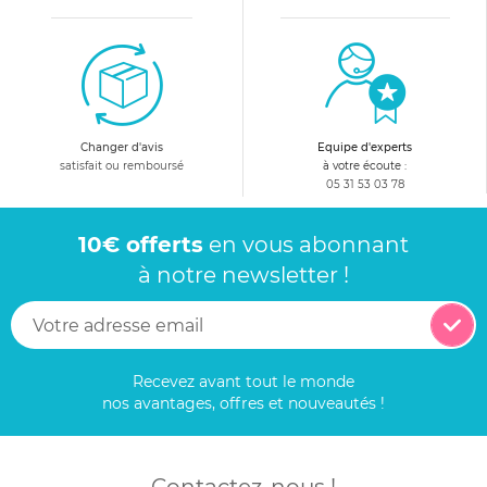
Changer d'avis
Equipe d'experts
satisfait ou remboursé
à votre écoute :
05 31 53 03 78
10€ offerts
en vous abonnant
à notre newsletter !
Recevez avant tout le monde
nos avantages, offres et nouveautés !