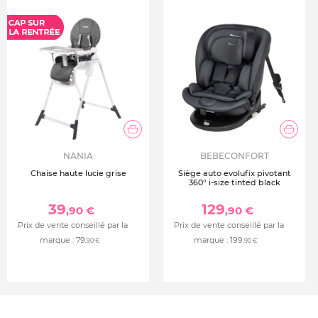
NANIA
BEBECONFORT
Chaise haute lucie grise
Siège auto evolufix pivotant
360° i-size tinted black
39
129
,90 €
,90 €
Prix de vente conseillé par la
Prix de vente conseillé par la
marque :
79
marque :
199
,90 €
,90 €