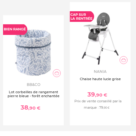
NANIA
Chaise haute lucie grise
BB&CO
Lot corbeilles de rangement
39
,90 €
pierre bleue - forêt enchantée
Prix de vente conseillé par la
38
,90 €
marque :
79
,90 €