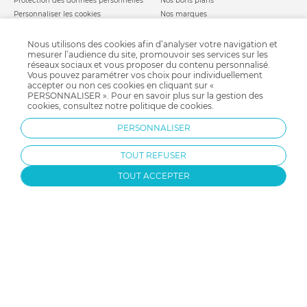
Protection des données personnelles
Nos bons plans
Personnaliser les cookies
Nos marques
Politique de cookies
Mentions légales
Modes de livraison
Comment se protéger du phishing ?
Nous utilisons des cookies afin d’analyser votre navigation et
mesurer l’audience du site, promouvoir ses services sur les
Moyens de paiement
Soldes allobébé
réseaux sociaux et vous proposer du contenu personnalisé.
Garantie stock & produit
Vous pouvez paramétrer vos choix pour individuellement
Satisfait ou remboursé
accepter ou non ces cookies en cliquant sur «
PERSONNALISER ». Pour en savoir plus sur la gestion des
allobébé vous recommande
les plus d'allobébé
cookies, consultez notre
politique de cookies
.
Sites et partenaires
Liste de naissance
PERSONNALISER
Nos labels
Infos conseils
Nos licences
Jeux concours
TOUT REFUSER
Valise de maternité
Besoin d'aide ?
Parrainage
FAQ
TOUT ACCEPTER
Paiement sécurisé
Charte qualité