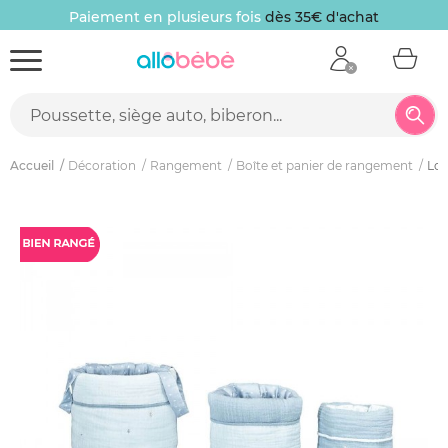
Paiement en plusieurs fois
dès 35€ d'achat
Accueil
Décoration
Rangement
Boîte et panier de rangement
Lot