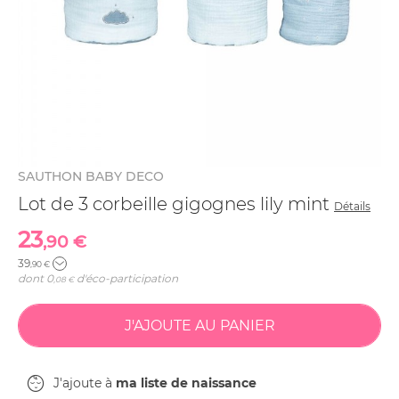
SAUTHON BABY DECO
Lot de 3 corbeille gigognes lily mint
Détails
23
,90 €
39
,90 €
dont
0
d'éco-participation
,08 €
J'ajoute à
ma liste de naissance