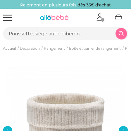
Paiement en plusieurs fois
dès 35€ d'achat
Accueil
Décoration
Rangement
Boîte et panier de rangement
Pan