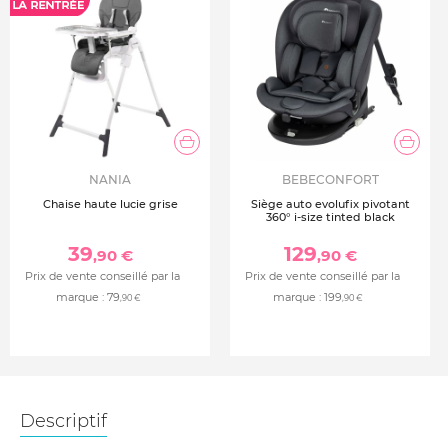
NANIA
BEBECONFORT
Chaise haute lucie grise
Siège auto evolufix pivotant
360° i-size tinted black
39
129
,90 €
,90 €
Prix de vente conseillé par la
Prix de vente conseillé par la
marque :
79
marque :
199
,90 €
,90 €
Descriptif