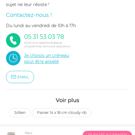
sujet ne leur résiste !
Contactez-nous !
du lundi au vendredi de 10h à 17h
05 31 53 03 78
(Coût d'un appel local depuis
un poste fixe, hors coût opérateur)
Je choisis un créneau
pour être appelé
EMAIL
Voir plus
jollein
panier 14 x 18 cm cloudy rib
17
,90 €