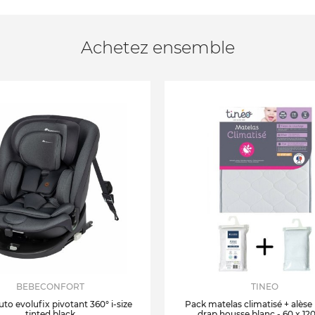
Achetez ensemble
BEBECONFORT
TINEO
uto evolufix pivotant 360° i-size
Pack matelas climatisé + alèse
tinted black
drap housse blanc - 60 x 12