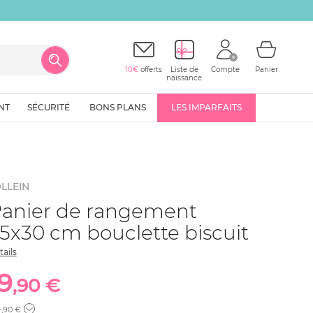
10€
offerts
Liste de
Compte
Panier
naissance
NT
SÉCURITÉ
BONS PLANS
LES IMPARFAITS
LLEIN
anier de rangement
5x30 cm bouclette biscuit
tails
19
,90 €
4
,90 €