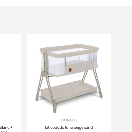
LIONELO
 blanc +
Lit cododo luna beige sand
0 cm