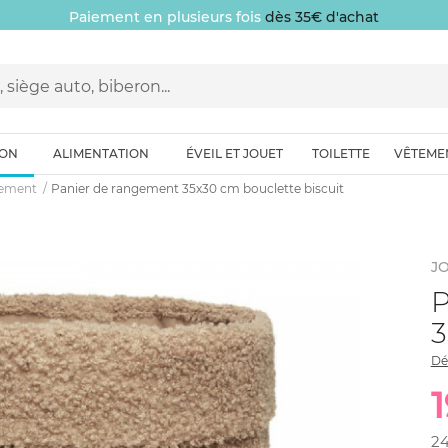
Paiement en plusieurs fois
dès 35€ d'achat
ION
ALIMENTATION
ÉVEIL ET JOUET
TOILETTE
VÊTEME
gement
Panier de rangement 35x30 cm bouclette biscuit
JO
P
3
Dé
2