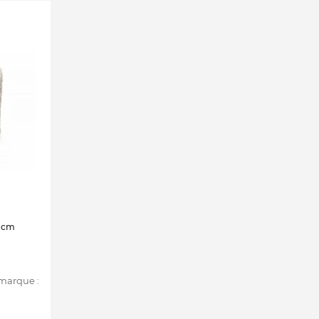
8 cm
 marque :