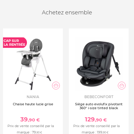
Achetez ensemble
NANIA
BEBECONFORT
Chaise haute lucie grise
Siège auto evolufix pivotant
360° i-size tinted black
39
129
,90 €
,90 €
Prix de vente conseillé par la
Prix de vente conseillé par la
marque :
79
marque :
199
,90 €
,90 €