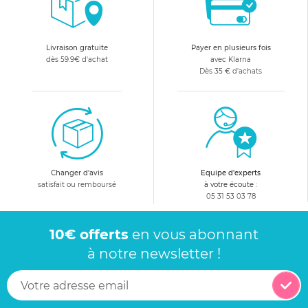
Livraison gratuite
Payer en plusieurs fois
dès 59.9€ d'achat
avec Klarna
Dès 35 € d'achats
Changer d'avis
Equipe d'experts
satisfait ou remboursé
à votre écoute :
05 31 53 03 78
10€ offerts
en vous abonnant
à notre newsletter !