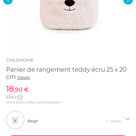
CHILDHOME
Panier de rangement teddy écru 25 x 20
cm
Détails
18
,90 €
23
,90 €
dont
0
d'éco-participation
,08 €
Beige
+ 1 coloris