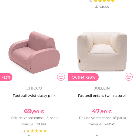
(6)
En stock
-13%
Outlet
-20%
CHICCO
JOLLEIN
Fauteuil twist dusty pink
Fauteuil enfant twill naturel
69
47
,90 €
,90 €
Prix de vente conseillé par la
Prix de vente conseillé par la
marque :
79
marque :
59
,90 €
,90 €
(6)