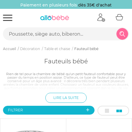
Paiement en plusieurs fois
dès 35€ d'achat
Accueil
Décoration
Table et chaise
Fauteuil bébé
Fauteuils bébé
Rien de tel pour la chambre de bébé qu'un petit fauteuil confortable pour y
passer du temps en position assise. D'ailleurs, ce type de fauteuil peut être
conservé pour un âge plus avancé : il décorera très bien pendant plusieurs
années la chambre de votre enfant. Choisissez un fauteuil aux couleurs douces,
aux formes arrondies pour créer un environnement apaisant dan le lieu de vie
de bébé ; la plupart de nos fauteuils ont même des motifs spéciaux, de petits
animaux mignons, tels que des éléphanteaux ou encore des souris, des hiboux,
LIRE LA SUITE
des oursons...
FILTRER