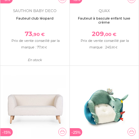
SAUTHON BABY DECO
QUAX
Fauteuil club léopard
Fauteuil à bascule enfant luxe
crème
73
209
,90 €
,00 €
Prix de vente conseillé par la
Prix de vente conseillé par la
marque :
77
marque :
245
,90 €
,90 €
En stock
-15%
-25%