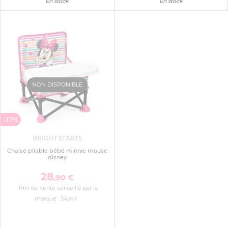
En stock
En stock
NON DISPONIBLE
-17%
BRIGHT STARTS
Chaise pliable bébé minnie mouse
disney
28
,90 €
Prix de vente conseillé par la
marque :
34
,90 €