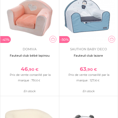
-41%
-50%
DOMIVA
SAUTHON BABY DECO
Fauteuil club bébé lapinou
Fauteuil club lazare
46
63
,90 €
,90 €
Prix de vente conseillé par la
Prix de vente conseillé par la
marque :
79
marque :
127
,50 €
,90 €
En stock
En stock