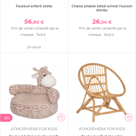
Fauteuil enfant stella
Chaise pliable bébé winnie l'ourson
disney
56
26
,90 €
,34 €
Prix de vente conseillé par la
Prix de vente conseillé par la
marque :
74
marque :
34
,90 €
,90 €
En stock
-5%
ATMOSPHERA FOR KIDS
ATMOSPHERA FOR KIDS