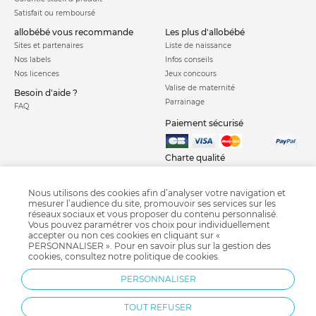
Satisfait ou remboursé
allobébé vous recommande
les plus d'allobébé
Sites et partenaires
Liste de naissance
Nos labels
Infos conseils
Nos licences
Jeux concours
Valise de maternité
Besoin d'aide ?
Parrainage
FAQ
Paiement sécurisé
Charte qualité
Nous utilisons des cookies afin d’analyser votre navigation et
mesurer l’audience du site, promouvoir ses services sur les
réseaux sociaux et vous proposer du contenu personnalisé.
Vous pouvez paramétrer vos choix pour individuellement
accepter ou non ces cookies en cliquant sur «
PERSONNALISER ». Pour en savoir plus sur la gestion des
Fauteuil bébé
Tapis de chambre bébé
Coffre à jouets
cookies, consultez notre
politique de cookies
.
Coffret de naissance
Déco Atmosphera for Kids
Déco Sauthon baby deco
PERSONNALISER
Déco Moulin roty
TOUT REFUSER