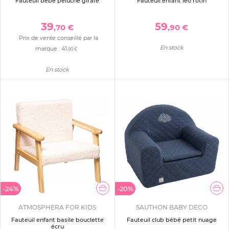
Fauteuil bébé peluche girafe
Fauteuil enfant léo rotin
39
59
,70 €
,90 €
Prix de vente conseillé par la
En stock
marque :
41
,90 €
En stock
-24%
-20%
ATMOSPHERA FOR KIDS
SAUTHON BABY DECO
Fauteuil enfant basile bouclette
Fauteuil club bébé petit nuage
écru