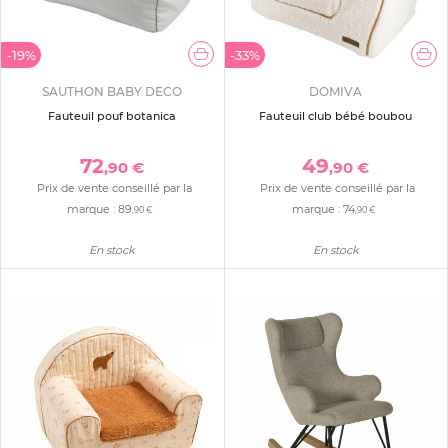
-19%
-33%
SAUTHON BABY DECO
DOMIVA
Fauteuil pouf botanica
Fauteuil club bébé boubou
72
49
,90 €
,90 €
Prix de vente conseillé par la
Prix de vente conseillé par la
marque :
89
marque :
74
,90 €
,90 €
En stock
En stock