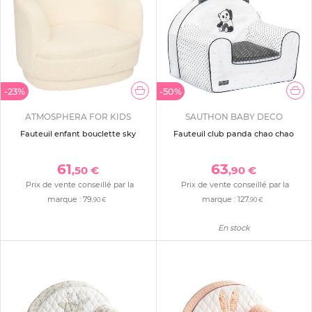
-23%
-50%
ATMOSPHERA FOR KIDS
SAUTHON BABY DECO
Fauteuil enfant bouclette sky
Fauteuil club panda chao chao
61
63
,50 €
,90 €
Prix de vente conseillé par la
Prix de vente conseillé par la
marque :
79
marque :
127
,90 €
,90 €
En stock