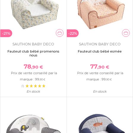
-21%
-22%
SAUTHON BABY DECO
SAUTHON BABY DECO
Fauteuil club bébé promenons
Fauteuil club bébé esmée
nous
78
77
,90 €
,90 €
Prix de vente conseillé par la
Prix de vente conseillé par la
marque :
99
marque :
99
,90 €
,90 €
(1)
En stock
En stock