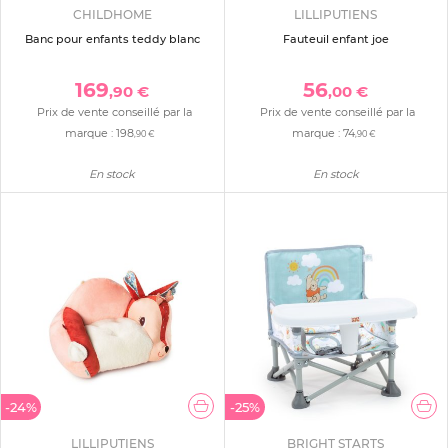
CHILDHOME
LILLIPUTIENS
Banc pour enfants teddy blanc
Fauteuil enfant joe
169
56
,90 €
,00 €
Prix de vente conseillé par la
Prix de vente conseillé par la
marque :
198
marque :
74
,90 €
,90 €
En stock
En stock
-24%
-25%
LILLIPUTIENS
BRIGHT STARTS