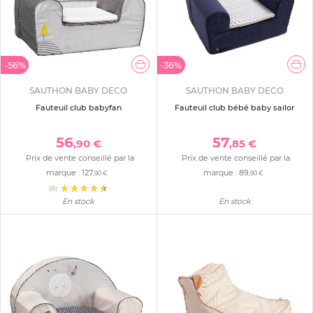
-56%
-36%
SAUTHON BABY DECO
SAUTHON BABY DECO
Fauteuil club babyfan
Fauteuil club bébé baby sailor
56
57
,90 €
,85 €
Prix de vente conseillé par la
Prix de vente conseillé par la
marque :
127
marque :
89
,90 €
,90 €
(8)
En stock
En stock