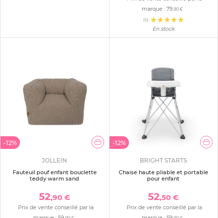
marque :
79
,90 €
(6)
En stock
-12%
-12%
JOLLEIN
BRIGHT STARTS
Fauteuil pouf enfant bouclette
Chaise haute pliable et portable
teddy warm sand
pour enfant
52
52
,90 €
,50 €
Prix de vente conseillé par la
Prix de vente conseillé par la
marque :
59
marque :
59