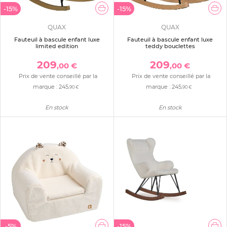
-15%
-15%
QUAX
QUAX
Fauteuil à bascule enfant luxe
Fauteuil à bascule enfant luxe
limited edition
teddy bouclettes
209
209
,00 €
,00 €
Prix de vente conseillé par la
Prix de vente conseillé par la
marque :
245
marque :
245
,90 €
,90 €
En stock
En stock
-5%
-15%