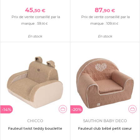
45
87
,50 €
,90 €
Prix de vente conseillé par la
Prix de vente conseillé par la
marque :
59
marque :
109
,90 €
,90 €
En stock
En stock
-14%
-20%
CHICCO
SAUTHON BABY DECO
Fauteuil twist teddy bouclette
Fauteuil club bébé petit coeur