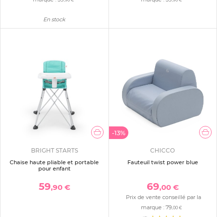
,90 €
,90 €
En stock
-13%
BRIGHT STARTS
CHICCO
Chaise haute pliable et portable
Fauteuil twist power blue
pour enfant
59
69
,90 €
,00 €
Prix de vente conseillé par la
marque :
79
,00 €