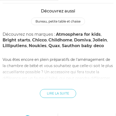
Découvrez aussi
bureau, petite table et chaise
Découvrez nos marques :
Atmosphera for kids
,
Bright starts
,
Chicco
,
Childhome
,
Domiva
,
Jollein
,
Lilliputiens
,
Noukies
,
Quax
,
Sauthon baby deco
Vous êtes encore en plein préparatifs de l'aménagement de
la chambre de bébé et vous souhaitez que celle-ci soit le plus
accueillante possible ? Un accessoire qui fera toute la
différence est un fauteuil bébé, qui peut prendre différentes
formes rigolotes, tout en restant confortable. En effet, en
fonction de la décoration que vous souhaitez pour la
LIRE LA SUITE
chambre de votre enfant, le fauteuil enfant peut prendre
différentes formes: une peluche géante, un fauteuil club,
pouf ou un fauteuil classique. Afin de garantir leur confort,
les fauteuils bébé proposés par allobébé sont fabriqués en