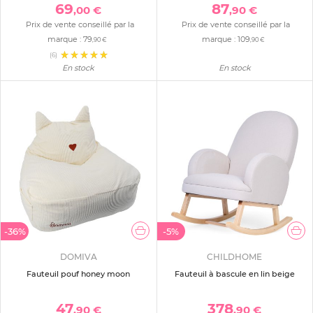
69
87
,00 €
,90 €
Prix de vente conseillé par la
Prix de vente conseillé par la
marque :
79
marque :
109
,90 €
,90 €
(6)
En stock
En stock
-36%
-5%
DOMIVA
CHILDHOME
Fauteuil pouf honey moon
Fauteuil à bascule en lin beige
47
378
,90 €
,90 €