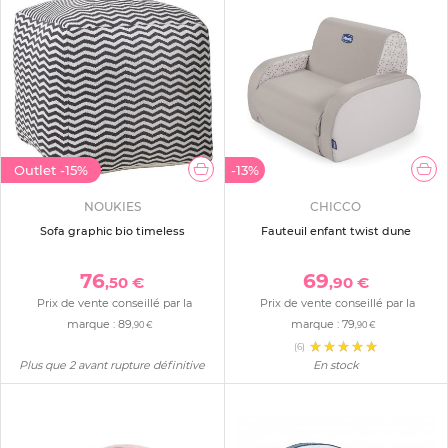
Outlet
-15%
-13%
NOUKIES
CHICCO
Sofa graphic bio timeless
Fauteuil enfant twist dune
76
69
,50 €
,90 €
Prix de vente conseillé par la
Prix de vente conseillé par la
marque :
89
marque :
79
,90 €
,90 €
(6)
Plus que 2 avant rupture définitive
En stock