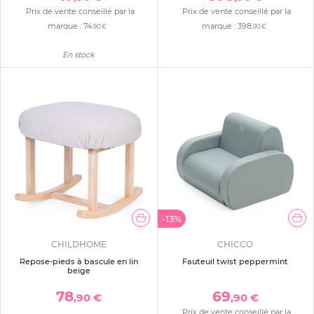
Prix de vente conseillé par la
Prix de vente conseillé par la
marque :
74
marque :
398
,90 €
,90 €
En stock
-13%
CHILDHOME
CHICCO
Repose-pieds à bascule en lin
Fauteuil twist peppermint
beige
78
69
,90 €
,90 €
Prix de vente conseillé par la