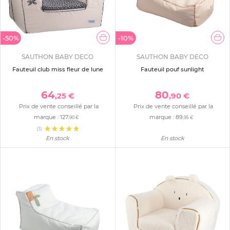
-50%
-10%
SAUTHON BABY DECO
SAUTHON BABY DECO
Fauteuil club miss fleur de lune
Fauteuil pouf sunlight
64
80
,25 €
,90 €
Prix de vente conseillé par la
Prix de vente conseillé par la
marque :
127
marque :
89
,90 €
,95 €
(3)
En stock
En stock