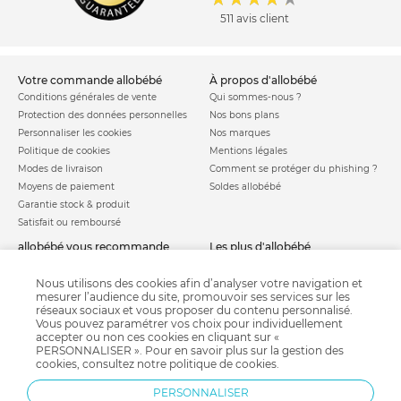
511 avis client
votre commande allobébé
à propos d'allobébé
Conditions générales de vente
Qui sommes-nous ?
Protection des données personnelles
Nos bons plans
Personnaliser les cookies
Nos marques
Politique de cookies
Mentions légales
Modes de livraison
Comment se protéger du phishing ?
Moyens de paiement
Soldes allobébé
Garantie stock & produit
Satisfait ou remboursé
allobébé vous recommande
les plus d'allobébé
Sites et partenaires
Liste de naissance
Nos labels
Infos conseils
Nous utilisons des cookies afin d’analyser votre navigation et
mesurer l’audience du site, promouvoir ses services sur les
Nos licences
Jeux concours
réseaux sociaux et vous proposer du contenu personnalisé.
Valise de maternité
Besoin d'aide ?
Vous pouvez paramétrer vos choix pour individuellement
Parrainage
accepter ou non ces cookies en cliquant sur «
FAQ
PERSONNALISER ». Pour en savoir plus sur la gestion des
Paiement sécurisé
cookies, consultez notre
politique de cookies
.
PERSONNALISER