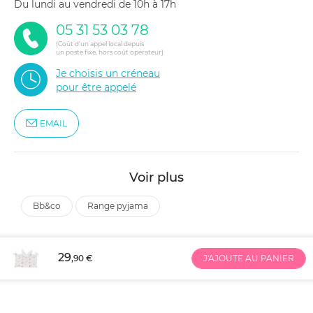
du lundi au vendredi de 10h à 17h
05 31 53 03 78
(Coût d'un appel local depuis
un poste fixe, hors coût opérateur)
Je choisis un créneau
pour être appelé
EMAIL
Voir plus
bb&co
range pyjama
29
,90 €
J'AJOUTE AU PANIER