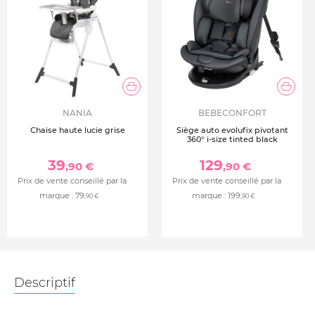
NANIA
BEBECONFORT
Chaise haute lucie grise
Siège auto evolufix pivotant
360° i-size tinted black
39
129
,90 €
,90 €
Prix de vente conseillé par la
Prix de vente conseillé par la
marque :
79
marque :
199
,90 €
,90 €
Descriptif