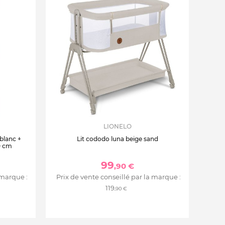
LIONELO
 blanc +
Lit cododo luna beige sand
0 cm
99
,90 €
 marque :
Prix de vente conseillé par la marque :
119
,90 €