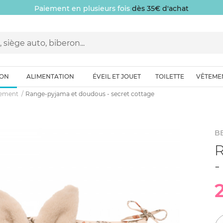
Paiement en plusieurs fois
dès 35€ d'achat
ION
ALIMENTATION
ÉVEIL ET JOUET
TOILETTE
VÊTEME
gement
Range-pyjama et doudous - secret cottage
B
R
-