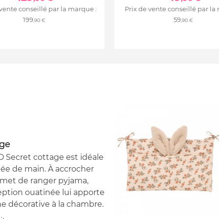
 vente conseillé par la marque :
Prix de vente conseillé par la
199
59
,90 €
,90 €
age
Secret cottage est idéale
tée de main. À accrocher
ermet de ranger pyjama,
eption ouatinée lui apporte
e décorative à la chambre.