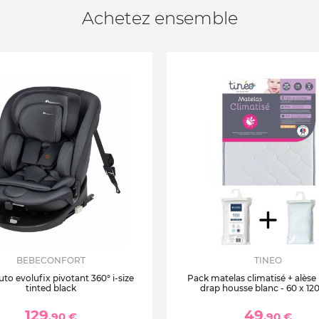
Achetez ensemble
BEBECONFORT
TINEO
uto evolufix pivotant 360° i-size
Pack matelas climatisé + alèse
tinted black
drap housse blanc - 60 x 12
129
49
,90 €
,90 €