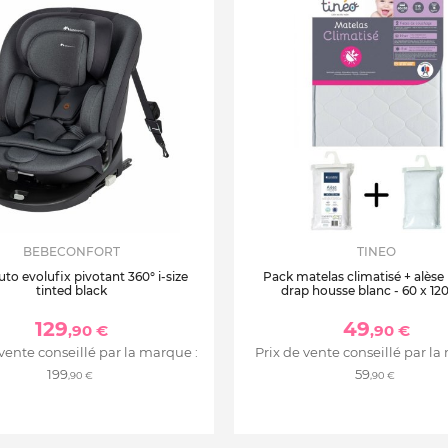
BEBECONFORT
TINEO
uto evolufix pivotant 360° i-size
Pack matelas climatisé + alèse
tinted black
drap housse blanc - 60 x 12
129
49
,90 €
,90 €
 vente conseillé par la marque :
Prix de vente conseillé par la
199
59
,90 €
,90 €