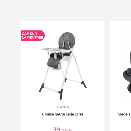
NANIA
Chaise haute lucie grise
Siège a
39
,90 €