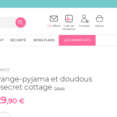
10€
offerts
Liste de
Compte
Panier
naissance
NT
SÉCURITÉ
BONS PLANS
LES IMPARFAITS
B&CO
ange-pyjama et doudous
 secret cottage
Détails
29
,90 €