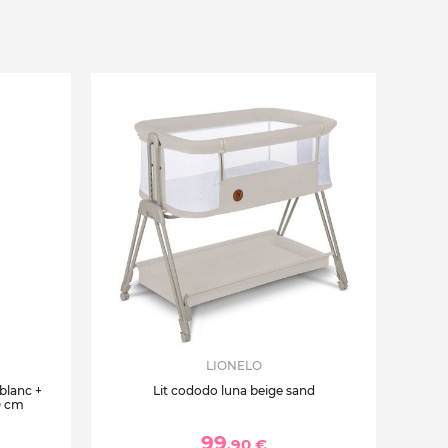
LIONELO
 blanc +
Lit cododo luna beige sand
0 cm
99
,90 €