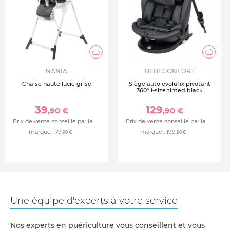
NANIA
BEBECONFORT
Chaise haute lucie grise
Siège auto evolufix pivotant
360° i-size tinted black
39
129
,90 €
,90 €
Prix de vente conseillé par la
Prix de vente conseillé par la
marque :
79
marque :
199
,90 €
,90 €
Une équipe d'experts à votre service
Nos experts en puériculture vous conseillent et vous