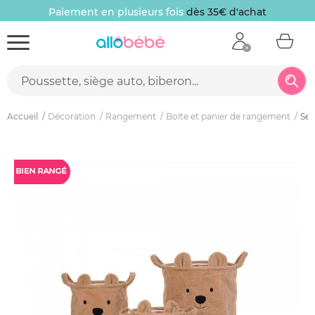
Paiement en plusieurs fois
dès 35€ d'achat
Accueil
Décoration
Rangement
Boîte et panier de rangement
Set