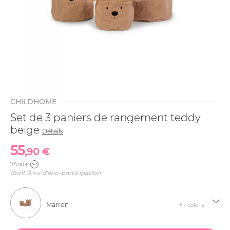
CHILDHOME
Set de 3 paniers de rangement teddy
beige
Détails
55
,90 €
74
,90 €
dont
0
d'éco-participation
,16 €
Marron
+ 1 coloris