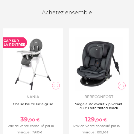
Achetez ensemble
NANIA
BEBECONFORT
Chaise haute lucie grise
Siège auto evolufix pivotant
360° i-size tinted black
39
129
,90 €
,90 €
Prix de vente conseillé par la
Prix de vente conseillé par la
marque :
79
marque :
199
,90 €
,90 €