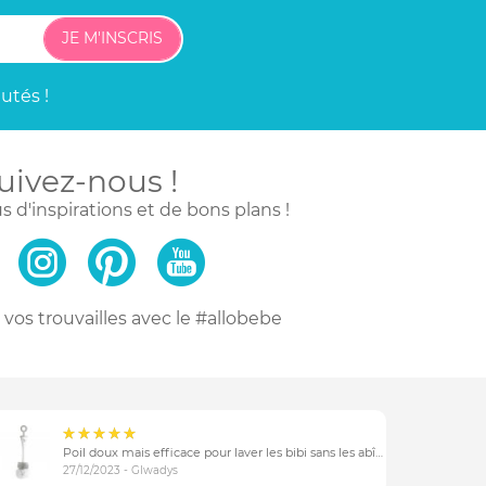
JE M'INSCRIS
utés !
uivez-nous !
s d'inspirations
et de bons plans !
vos trouvailles
avec le #allobebe
Poil doux mais efficace pour laver les bibi sans les abîmer
27/12/2023 - Glwadys