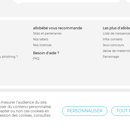
allobébé vous recommande
les plus d'allo
Sites et partenaires
Liste de naissance
Nos labels
Infos conseils
Nos licences
Jeux concours
Valise de maternit
Besoin d'aide ?
 phishing ?
Parrainage
FAQ
c bébé
Babyphone
Barrière d'escalier bébé
Tente anti uv
Barrière pare feu
Ta
 mesurer l’audience du site,
poser du contenu personnalisé.
PERSONNALISER
TOUT 
epter ou non ces cookies en
estion des cookies, consultez
Protection par reCAPTCHA