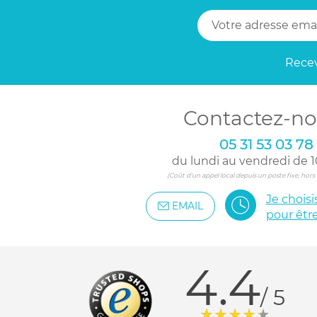
Recev
Contactez-no
05 31 53 03 78
du lundi au vendredi de 1
(Coût d'un appel local depuis un poste fixe, hor
Je chois
EMAIL
pour êtr
4.4
/ 5