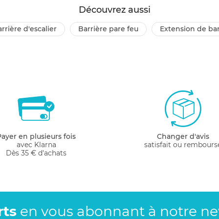
Découvrez aussi
barrière d'escalier
barrière pare feu
extension de ba
Payer en plusieurs fois
Changer d'avis
avec Klarna
satisfait ou rembours
Dès 35 € d'achats
rts
en vous abonnant
à notre new