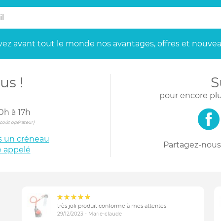
ez avant tout le monde
nos avantages, offres et nouvea
us !
S
pour encore plu
0h à 17h
s coût opérateur)
is un créneau
Partagez-nous 
e appelé
très joli produit conforme à mes attentes
29/12/2023 - Marie-claude