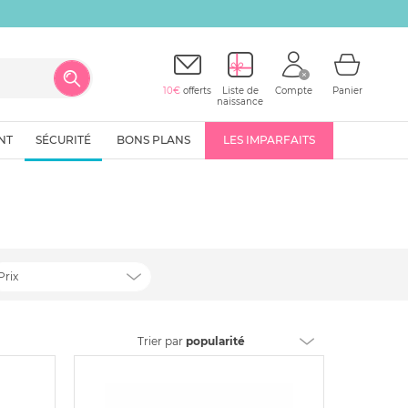
10€
offerts
Liste de
Compte
Panier
naissance
NT
SÉCURITÉ
BONS PLANS
LES IMPARFAITS
Prix
Trier
par
popularité