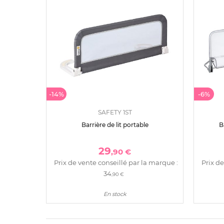
-14%
-6%
SAFETY 1ST
Barrière de lit portable
B
29
,90 €
Prix de vente conseillé par la marque :
Prix de
34
,90 €
En stock