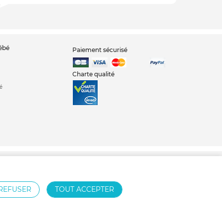
bébé
Paiement sécurisé
Charte qualité
é
pis pour parc bébé
REFUSER
TOUT ACCEPTER