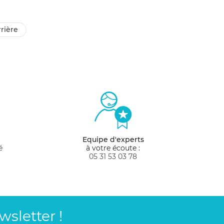
rrière
Equipe d'experts
é
à votre écoute :
05 31 53 03 78
sletter !