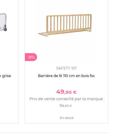
-9%
SAFETY 1ST
m grise
Barrière de lit 110 cm en bois fsc
49
,90 €
Prix de vente conseillé par la marque :
54
,90 €
En stock