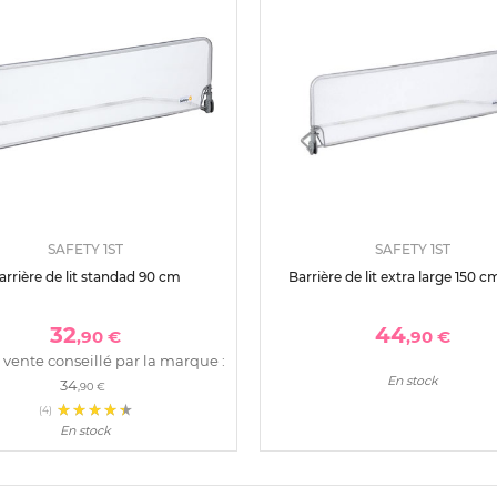
SAFETY 1ST
SAFETY 1ST
arrière de lit standad 90 cm
Barrière de lit extra large 150 c
32
44
,90 €
,90 €
 vente conseillé par la marque :
En stock
34
,90 €
(4)
En stock