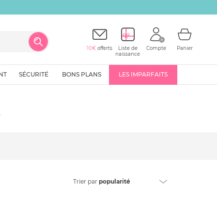
10€
offerts
Liste de
Compte
Panier
naissance
NT
SÉCURITÉ
BONS PLANS
LES IMPARFAITS
y
Trier
par
popularité