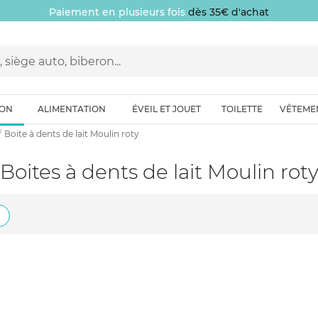
Paiement en plusieurs fois
dès 35€ d'achat
ION
ALIMENTATION
ÉVEIL ET JOUET
TOILETTE
VÊTEME
Boite à dents de lait Moulin roty
Boites à dents de lait Moulin rot