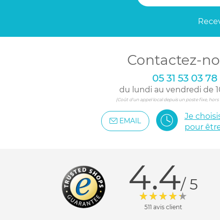
Recev
Contactez-no
05 31 53 03 78
du lundi au vendredi de 1
(Coût d'un appel local depuis un poste fixe, hor
Je chois
EMAIL
pour êtr
4.4
/ 5
511 avis client