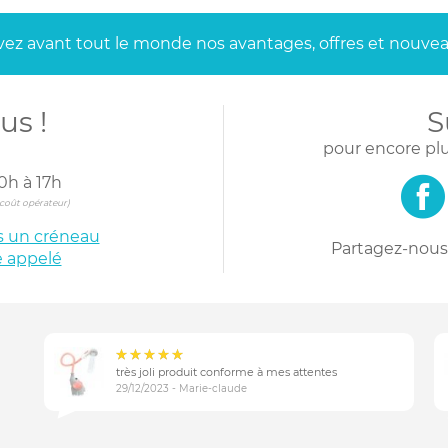
ez avant tout le monde
nos avantages, offres et nouvea
us !
S
pour encore plu
0h à 17h
s coût opérateur)
is un créneau
Partagez-nous 
e appelé
très joli produit conforme à mes attentes
29/12/2023 - Marie-claude