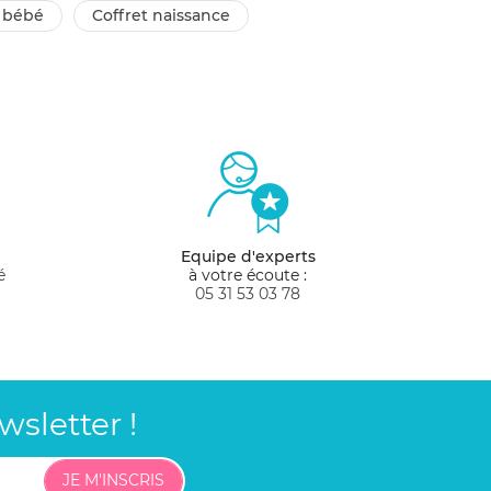
o bébé
coffret naissance
Equipe d'experts
é
à votre écoute :
05 31 53 03 78
sletter !
JE M'INSCRIS