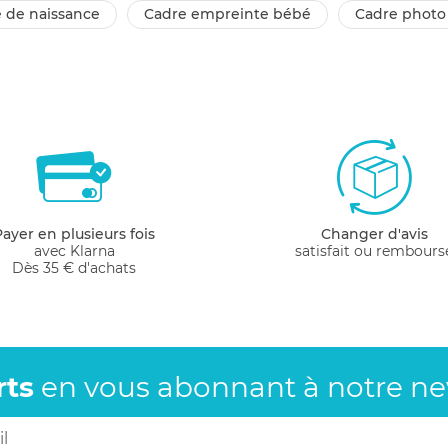
e de naissance
cadre empreinte bébé
cadre phot
Payer en plusieurs fois
Changer d'avis
avec Klarna
satisfait ou rembours
Dès 35 € d'achats
rts
en vous abonnant
à notre new