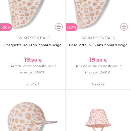
-20%
-20%
SWIM ESSENTIALS
SWIM ESSENTIALS
Casquette uv 0-1 an léopard beige
Casquette uv 1-2 ans léopard beige
19
19
,90 €
,90 €
Prix de vente conseillé par la
Prix de vente conseillé par la
marque :
24
marque :
24
,90 €
,90 €
En stock
En stock