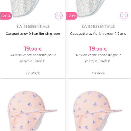
-20%
-20%
SWIM ESSENTIALS
SWIM ESSENTIALS
Casquette uv 0-1 an florish green
Casquette uv florish green 1-2 ans
19
19
,90 €
,90 €
Prix de vente conseillé par la
Prix de vente conseillé par la
marque :
24
marque :
24
,90 €
,90 €
En stock
En stock