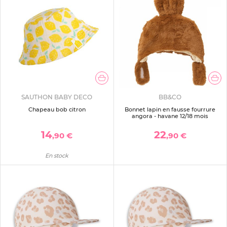
SAUTHON BABY DECO
BB&CO
Chapeau bob citron
Bonnet lapin en fausse fourrure
angora - havane 12/18 mois
14
22
,90 €
,90 €
En stock