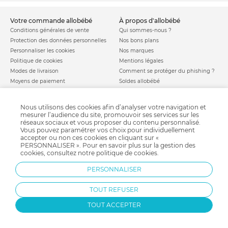
votre commande allobébé
à propos d'allobébé
Conditions générales de vente
Qui sommes-nous ?
Protection des données personnelles
Nos bons plans
Personnaliser les cookies
Nos marques
Politique de cookies
Mentions légales
Modes de livraison
Comment se protéger du phishing ?
Moyens de paiement
Soldes allobébé
Garantie stock & produit
Satisfait ou remboursé
Nous utilisons des cookies afin d’analyser votre navigation et
mesurer l’audience du site, promouvoir ses services sur les
allobébé vous recommande
les plus d'allobébé
réseaux sociaux et vous proposer du contenu personnalisé.
Sites et partenaires
Liste de naissance
Vous pouvez paramétrer vos choix pour individuellement
Nos labels
Infos conseils
accepter ou non ces cookies en cliquant sur «
PERSONNALISER ». Pour en savoir plus sur la gestion des
Nos licences
Jeux concours
cookies, consultez notre
politique de cookies
.
Valise de maternité
Besoin d'aide ?
Parrainage
FAQ
PERSONNALISER
Paiement sécurisé
TOUT REFUSER
TOUT ACCEPTER
Charte qualité