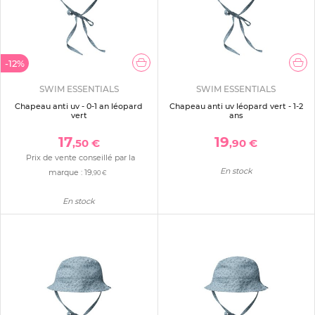
-12%
SWIM ESSENTIALS
SWIM ESSENTIALS
Chapeau anti uv - 0-1 an léopard
Chapeau anti uv léopard vert - 1-2
vert
ans
17
19
,50 €
,90 €
Prix de vente conseillé par la
En stock
marque :
19
,90 €
En stock