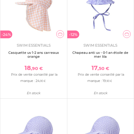
-24%
-12%
SWIM ESSENTIALS
SWIM ESSENTIALS
Casquette uv 1-2 ans carreaux
Chapeau anti uv - 0-1 an étoile de
orange
mer lila
18
17
,90 €
,50 €
Prix de vente conseillé par la
Prix de vente conseillé par la
marque :
24
marque :
19
,90 €
,90 €
En stock
En stock