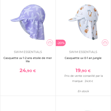
-20%
SWIM ESSENTIALS
SWIM ESSENTIALS
Casquette uv 1-2 ans etoile de mer
Casquette uv 0-1 an jungle
lila
24
19
,90 €
,90 €
Prix de vente conseillé par la
marque :
24
,90 €
En stock