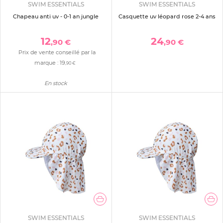
SWIM ESSENTIALS
SWIM ESSENTIALS
Chapeau anti uv - 0-1 an jungle
Casquette uv léopard rose 2-4 ans
12
24
,90 €
,90 €
Prix de vente conseillé par la
marque :
19
,90 €
En stock
SWIM ESSENTIALS
SWIM ESSENTIALS