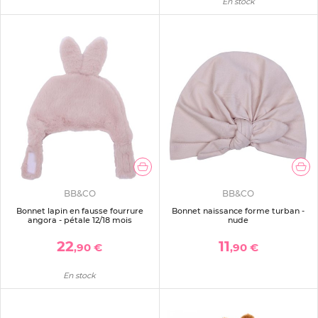
En stock
BB&CO
BB&CO
Bonnet lapin en fausse fourrure
Bonnet naissance forme turban -
angora - pétale 12/18 mois
nude
22
11
,90 €
,90 €
En stock