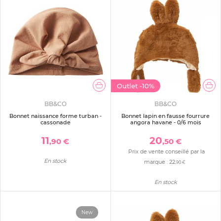
Outlet
-10%
BB&CO
BB&CO
Bonnet naissance forme turban -
Bonnet lapin en fausse fourrure
cassonade
angora havane - 0/6 mois
11
20
,90 €
,50 €
Prix de vente conseillé par la
En stock
marque :
22
,90 €
En stock
New