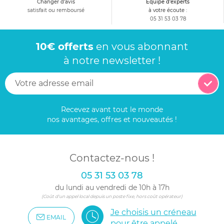
Changer d'avis
Equipe d'experts
satisfait ou remboursé
à votre écoute :
05 31 53 03 78
10€ offerts
en vous abonnant
à notre newsletter !
Recevez avant tout le monde
nos avantages, offres et nouveautés !
Contactez-nous !
05 31 53 03 78
du lundi au vendredi de 10h à 17h
(Coût d'un appel local depuis un poste fixe, hors coût opérateur)
Je choisis un créneau
EMAIL
pour être appelé