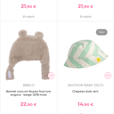
21
21
,90 €
,90 €
En stock
En stock
New
BB&CO
SAUTHON BABY DECO
Bonnet ours en fausse fourrure
Chapeau bob vert
angora - beige 12/18 mois
22
14
,90 €
,90 €