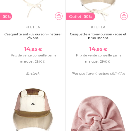
-50%
Outlet
-50%
KI ET LA
KI ET LA
Casquette anti-uv ourson - naturel
Casquette anti-uv ourson - rose et
2/6 ans
brun 0/2 ans
14
14
,95 €
,95 €
Prix de vente conseillé par la
Prix de vente conseillé par la
marque :
29
marque :
29
,90 €
,90 €
En stock
Plus que 1 avant rupture définitive