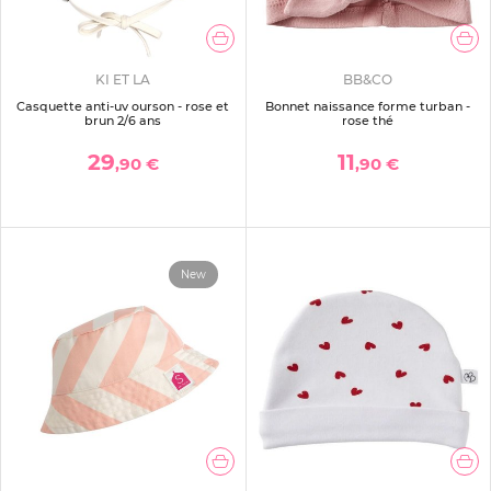
KI ET LA
BB&CO
Casquette anti-uv ourson - rose et
Bonnet naissance forme turban -
brun 2/6 ans
rose thé
29
11
,90 €
,90 €
New