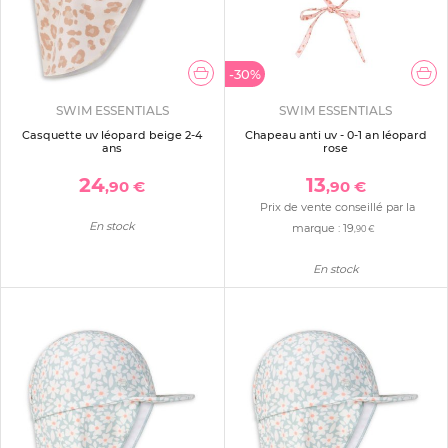
-30%
SWIM ESSENTIALS
SWIM ESSENTIALS
Casquette uv léopard beige 2-4
Chapeau anti uv - 0-1 an léopard
ans
rose
24
13
,90 €
,90 €
Prix de vente conseillé par la
En stock
marque :
19
,90 €
En stock