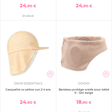
24
24
,90 €
,90 €
En stock
SWIM ESSENTIALS
DOOKY
Casquette uv yellow sun 2-4 ans
Bandeau protège oreille pour bébé
0 - 12m beige
24
18
,90 €
,90 €