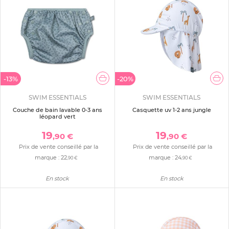
-13%
-20%
SWIM ESSENTIALS
SWIM ESSENTIALS
Couche de bain lavable 0-3 ans
Casquette uv 1-2 ans jungle
léopard vert
19
19
,90 €
,90 €
Prix de vente conseillé par la
Prix de vente conseillé par la
marque :
22
marque :
24
,90 €
,90 €
En stock
En stock