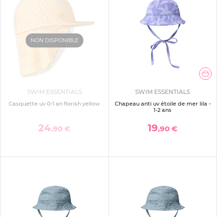
NON DISPONIBLE
SWIM ESSENTIALS
SWIM ESSENTIALS
Casquette uv 0-1 an florish yellow
Chapeau anti uv étoile de mer lila -
1-2 ans
24
19
,90 €
,90 €