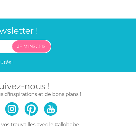
sletter !
JE M'INSCRIS
utés !
uivez-nous !
s d'inspirations
et de bons plans !
vos trouvailles
avec le #allobebe