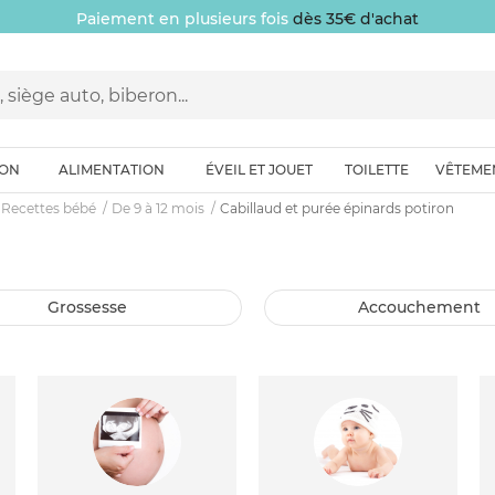
Paiement en plusieurs fois
dès 35€ d'achat
ION
ALIMENTATION
ÉVEIL ET JOUET
TOILETTE
VÊTEME
Recettes bébé
De 9 à 12 mois
Cabillaud et purée épinards potiron
grossesse
accouchement