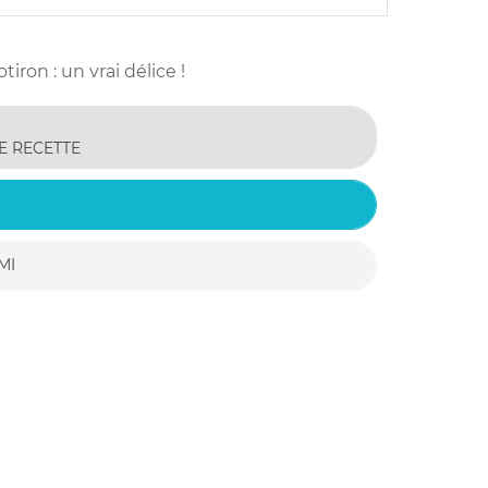
iron : un vrai délice !
E RECETTE
MI