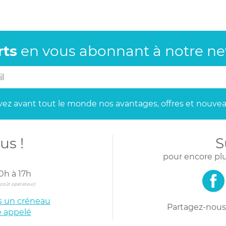
rts
en vous abonnant
à notre new
ez avant tout le monde
nos avantages, offres et nouvea
us !
S
pour encore plu
0h à 17h
s coût opérateur)
is un créneau
Partagez-nous 
e appelé