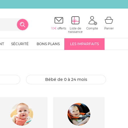
10€
offerts
Liste de
Compte
Panier
naissance
NT
SÉCURITÉ
BONS PLANS
LES IMPARFAITS
bébé de 0 à 24 mois