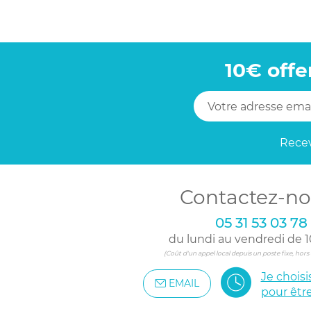
10€ offe
Recev
Contactez-no
05 31 53 03 78
du lundi au vendredi de 1
(Coût d'un appel local depuis un poste fixe, hor
Je chois
EMAIL
pour êtr