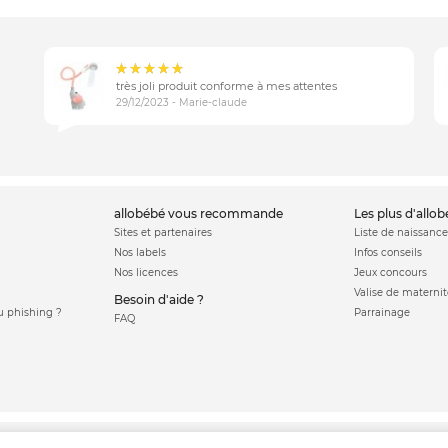
très joli produit conforme à mes attentes
29/12/2023 - Marie-claude
allobébé vous recommande
les plus d'allo
Sites et partenaires
Liste de naissance
Nos labels
Infos conseils
Nos licences
Jeux concours
Valise de maternit
Besoin d'aide ?
 phishing ?
Parrainage
FAQ