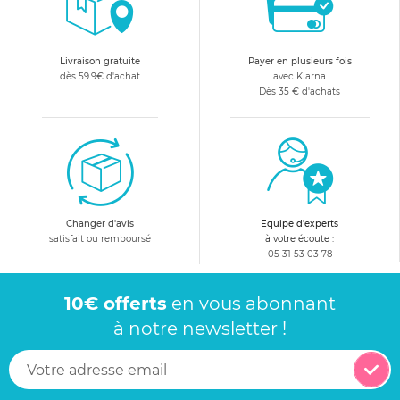
Livraison gratuite
Payer en plusieurs fois
dès 59.9€ d'achat
avec Klarna
Dès 35 € d'achats
Changer d'avis
Equipe d'experts
satisfait ou remboursé
à votre écoute :
05 31 53 03 78
10€ offerts
en vous abonnant
à notre newsletter !