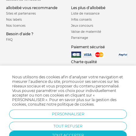
allobébé vous recommande
les plus d'allobébé
Sites et partenaires
Liste de naissance
Nos labels
Infos conseils
Nos licences
Jeux concours
Valise de maternité
Besoin d'aide ?
Parrainage
FAQ
Paiement sécurisé
Charte qualité
Nous utilisons des cookies afin d’analyser votre navigation et
mesurer l’audience du site, promouvoir ses services sur les
réseaux sociaux et vous proposer du contenu personnalisé.
Vous pouvez paramétrer vos choix pour individuellement
accepter ou non ces cookies en cliquant sur «
PERSONNALISER ». Pour en savoir plus sur la gestion des
Courbe de croissance
Crash test siège auto
Calendrier chinois
cookies, consultez notre
politique de cookies
.
Grossesse semaine après semaine
Diversification alimentaire
Pédimètre
PERSONNALISER
Bi-Oil
Fête des pères
TOUT REFUSER
TOUT ACCEPTER