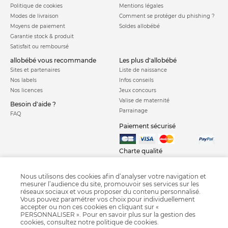
Politique de cookies
Mentions légales
Modes de livraison
Comment se protéger du phishing ?
Moyens de paiement
Soldes allobébé
Garantie stock & produit
Satisfait ou remboursé
allobébé vous recommande
les plus d'allobébé
Sites et partenaires
Liste de naissance
Nos labels
Infos conseils
Nos licences
Jeux concours
Valise de maternité
Besoin d'aide ?
Parrainage
FAQ
Paiement sécurisé
Charte qualité
Nous utilisons des cookies afin d’analyser votre navigation et
mesurer l’audience du site, promouvoir ses services sur les
réseaux sociaux et vous proposer du contenu personnalisé.
Vous pouvez paramétrer vos choix pour individuellement
accepter ou non ces cookies en cliquant sur «
PERSONNALISER ». Pour en savoir plus sur la gestion des
Fauteuil bébé
Tapis de chambre bébé
Coffre à jouets
cookies, consultez notre
politique de cookies
.