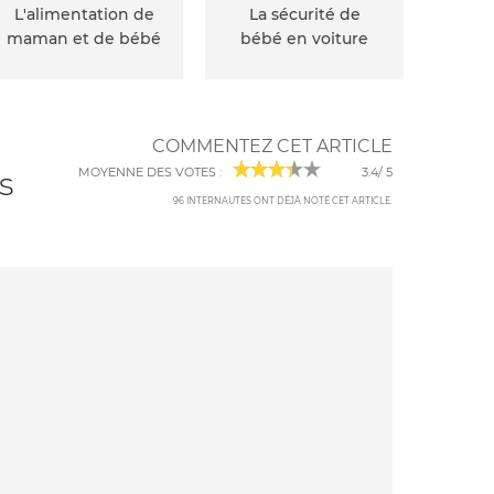
L'alimentation de
La sécurité de
maman et de bébé
bébé en voiture
COMMENTEZ CET ARTICLE
MOYENNE DES VOTES :
3.4
/
5
s
96
INTERNAUTES ONT DÉJÀ NOTÉ CET ARTICLE
.