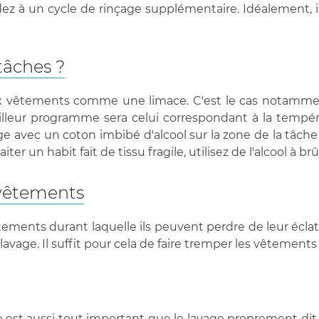
ez à un cycle de rinçage supplémentaire. Idéalement, il
tâches ?
ux vêtements comme une limace. C'est le cas notamme
eilleur programme sera celui correspondant à la tempé
ge avec un coton imbibé d'alcool sur la zone de la tâche 
iter un habit fait de tissu fragile, utilisez de l'alcool à brû
 vêtements
ements durant laquelle ils peuvent perdre de leur éclat. L
élavage. Il suffit pour cela de faire tremper les vêteme
est aussi tout important que le lavage proprement dit. 