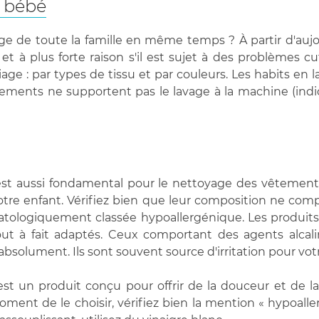
e bébé
inge de toute la famille en même temps ? À partir d'auj
 et à plus forte raison s'il est sujet à des problèmes c
iage : par types de tissu et par couleurs. Les habits en
ments ne supportent pas le lavage à la machine (indicat
t est aussi fondamental pour le nettoyage des vêtements
otre enfant. Vérifiez bien que leur composition ne com
tologiquement classée hypoallergénique. Les produits à
tout à fait adaptés. Ceux comportant des agents alca
absolument. Ils sont souvent source d'irritation pour vot
st un produit conçu pour offrir de la douceur et de la
u moment de le choisir, vérifiez bien la mention « hypoal