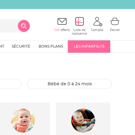
10€
offerts
Liste de
Compte
Panier
naissance
NT
SÉCURITÉ
BONS PLANS
LES IMPARFAITS
bébé de 0 à 24 mois