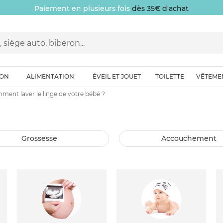
Paiement en plusieurs fois
dès 35€ d'achat
ION
ALIMENTATION
ÉVEIL ET JOUET
TOILETTE
VÊTEME
ent laver le linge de votre bébé ?
grossesse
accouchement