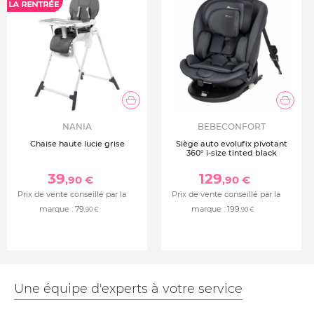
NANIA
BEBECONFORT
Chaise haute lucie grise
Siège auto evolufix pivotant
360° i-size tinted black
39
129
,90 €
,90 €
Prix de vente conseillé par la
Prix de vente conseillé par la
marque :
79
marque :
199
,90 €
,90 €
Une équipe d'experts à votre service