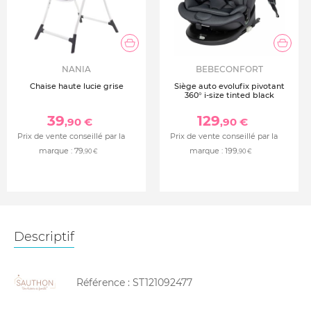
NANIA
BEBECONFORT
Chaise haute lucie grise
Siège auto evolufix pivotant
360° i-size tinted black
39
129
,90 €
,90 €
Prix de vente conseillé par la
Prix de vente conseillé par la
marque :
79
marque :
199
,90 €
,90 €
Descriptif
Référence :
ST121092477