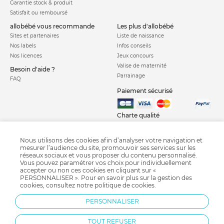
Garantie stock & produit
Satisfait ou remboursé
allobébé vous recommande
les plus d'allobébé
Sites et partenaires
Liste de naissance
Nos labels
Infos conseils
Nos licences
Jeux concours
Valise de maternité
Besoin d'aide ?
Parrainage
FAQ
Paiement sécurisé
Charte qualité
Nous utilisons des cookies afin d’analyser votre navigation et
mesurer l’audience du site, promouvoir ses services sur les
réseaux sociaux et vous proposer du contenu personnalisé.
Vous pouvez paramétrer vos choix pour individuellement
accepter ou non ces cookies en cliquant sur «
PERSONNALISER ». Pour en savoir plus sur la gestion des
Parc Geuther
Parc Belami
Barriere de lit
Parc bébé
Babyphone
cookies, consultez notre
politique de cookies
.
Barrière d'escalier bébé
Tente anti uv
Barrière pare feu
PERSONNALISER
Tapis pour parc bébé
TOUT REFUSER