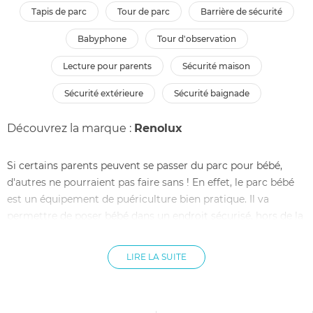
tapis de parc
tour de parc
barrière de sécurité
babyphone
tour d'observation
lecture pour parents
sécurité maison
sécurité extérieure
sécurité baignade
Découvrez la marque :
Renolux
Si certains parents peuvent se passer du parc pour bébé,
d'autres ne pourraient pas faire sans ! En effet, le parc bébé
est un équipement de puériculture bien pratique. Il va
permettre de poser bébé dans un endroit sécurisé, hors de la
portée des animaux domestiques et d'objets qui pourraient
être dangereux pour lui.
LIRE LA SUITE
Le parc est également le lieu privilégié pour bébé : il n'y a
que lui qui y va. Il a à sa disposition ses jouets, livres et
peluches préférés. C'est un endroit d'éveil, dans lequel bébé