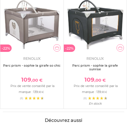
-22%
-22%
RENOLUX
RENOLUX
Parc prism - sophie la girafe so chic
Parc prism - sophie la girafe
sunrise
109
109
,00 €
,00 €
Prix de vente conseillé par la
Prix de vente conseillé par la
marque :
139
marque :
139
,90 €
,90 €
(8)
(8)
En stock
Découvrez aussi