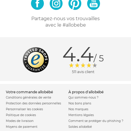
parc : arche de jeux, ouverture sur le côté, sac de transport,
etc. Ce sont des petits plus qui peuvent facilement faire la
Partagez-nous vos trouvailles
différence !
avec le #allobebe
Les parcs bébé Renolux sont disponibles en différents coloris.
À vous de trouver celui qui s'intégrera le mieux dans votre
4.4
salon ou dans la chambre de bébé !
/ 5
511 avis client
votre commande allobébé
à propos d'allobébé
Conditions générales de vente
Qui sommes-nous ?
Protection des données personnelles
Nos bons plans
Personnaliser les cookies
Nos marques
Politique de cookies
Mentions légales
Modes de livraison
Comment se protéger du phishing ?
Moyens de paiement
Soldes allobébé