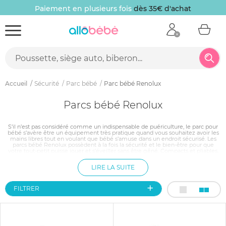
Paiement en plusieurs fois
dès 35€ d'achat
Accueil
Sécurité
Parc bébé
Parc bébé Renolux
Parcs bébé Renolux
S’il n’est pas considéré comme un indispensable de puériculture, le parc pour
bébé s’avère être un équipement très pratique quand vous souhaitez avoir les
mains libres tout en voulant que bébé s’amuse dans un endroit sécurisé. Les
parcs bébé Renolux possèdent à la fois la sécurité et le bien-être pour que
votre tout-petit puisse jouer et s’éveiller sans être gêné. Compacts et pliables,
les parcs pour bébé de la marque française prendront très peu de place dans la
maison et peuvent se transporter partout où vous aller. Découvrez vite tous nos
LIRE LA SUITE
modèles de parcs bébé Renolux !
FILTRER